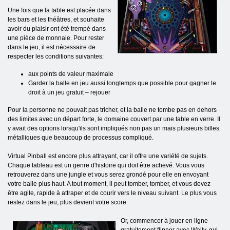
Une fois que la table est placée dans
les bars et les théâtres, et souhaite
avoir du plaisir ont été trempé dans
une pièce de monnaie. Pour rester
dans le jeu, il est nécessaire de
respecter les conditions suivantes:
aux points de valeur maximale
Garder la balle en jeu aussi longtemps que possible pour gagner le
droit à un jeu gratuit – rejouer
Pour la personne ne pouvait pas tricher, et la balle ne tombe pas en dehors
des limites avec un départ forte, le domaine couvert par une table en verre. Il
y avait des options lorsqu'ils sont impliqués non pas un mais plusieurs billes
métalliques que beaucoup de processus compliqué.
Virtual Pinball est encore plus attrayant, car il offre une variété de sujets.
Chaque tableau est un genre d'histoire qui doit être achevé. Vous vous
retrouverez dans une jungle et vous serez grondé pour elle en envoyant
votre balle plus haut. A tout moment, il peut tomber, tomber, et vous devez
être agile, rapide à attraper et de courir vers le niveau suivant. Le plus vous
restez dans le jeu, plus devient votre score.
Or, commencer à jouer en ligne
gratuitement flipper avec Wally, qui