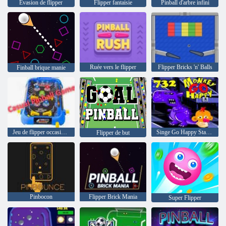
Évasion de flipper
Flipper fantaisie
Pinball d'arbre infini
Ruée vers le flipper
Flipper Bricks 'n' Balls
Finball brique manie
Jeu de flipper occasionnel
Singe Go Happy Stage 732
Flipper de but
Pinbocon
Flipper Brick Mania
Super Flipper