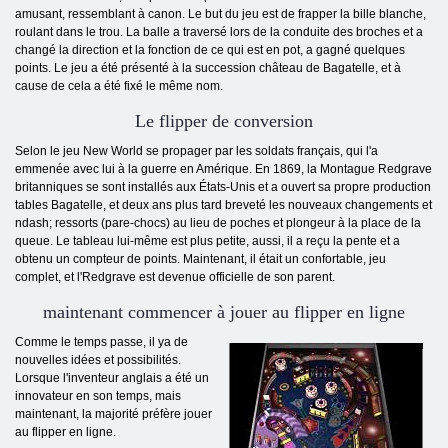
amusant, ressemblant à canon. Le but du jeu est de frapper la bille blanche,
roulant dans le trou. La balle a traversé lors de la conduite des broches et a
changé la direction et la fonction de ce qui est en pot, a gagné quelques
points. Le jeu a été présenté à la succession château de Bagatelle, et à
cause de cela a été fixé le même nom.
Le flipper de conversion
Selon le jeu New World se propager par les soldats français, qui l'a
emmenée avec lui à la guerre en Amérique. En 1869, la Montague Redgrave
britanniques se sont installés aux États-Unis et a ouvert sa propre production
tables Bagatelle, et deux ans plus tard breveté les nouveaux changements et
ndash; ressorts (pare-chocs) au lieu de poches et plongeur à la place de la
queue. Le tableau lui-même est plus petite, aussi, il a reçu la pente et a
obtenu un compteur de points. Maintenant, il était un confortable, jeu
complet, et l'Redgrave est devenue officielle de son parent.
maintenant commencer à jouer au flipper en ligne
Comme le temps passe, il ya de
nouvelles idées et possibilités.
Lorsque l'inventeur anglais a été un
innovateur en son temps, mais
maintenant, la majorité préfère jouer
au flipper en ligne.