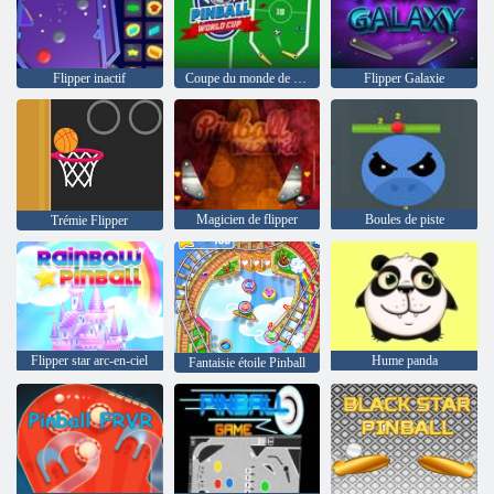
Flipper inactif
Coupe du monde de flipper
Flipper Galaxie
Magicien de flipper
Boules de piste
Trémie Flipper
Flipper star arc-en-ciel
Hume panda
Fantaisie étoile Pinball