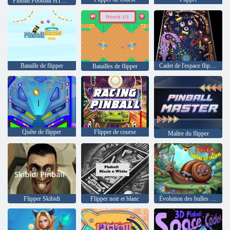
Pinball Football HTML5
Bataille de flipper
Cadet de l'espace flipper modèle 3D
Batailles de flipper
Quête de flipper
Flipper de course
Maître du flipper
Flipper Skibidi
Flipper noir et blanc
Évolution des bulles de galets