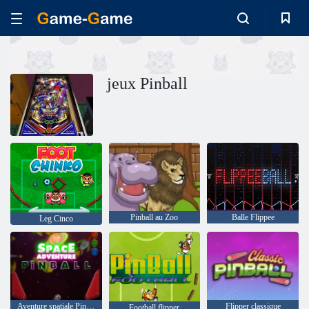
jeux Pinball
Pinball au Zoo
Balle Flippee
Leg Cinco
Aventure spatiale Pinball
Flipper classique
Football flipper