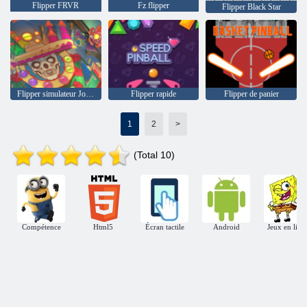
Flipper FRVR
Fz flipper
Flipper Black Star
Flipper simulateur Jour de la mort
Flipper rapide
Flipper de panier
1
2
>
(Total 10)
Compétence
Html5
Écran tactile
Android
Jeux en lign