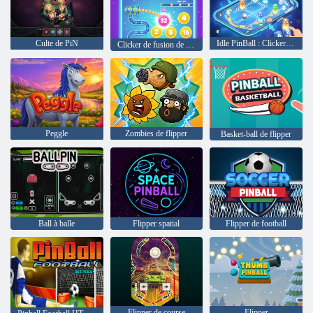
Culte de PiN
Idle PinBall : Clicker de fusion 3D
Clicker de fusion de PinBall inactif
Peggle
Zombies de flipper
Basket-ball de flipper
Ball à balle
Flipper spatial
Flipper de football
Flipper de course
Flipper