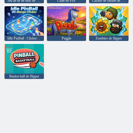
Jeu de tir de bloc de flipper
Culte de PiN
Clicker de fusion de PinBall inactif
Idle PinBall : Clicker de fusion 3D
Peggle
Zombies de flipper
Basket-ball de flipper