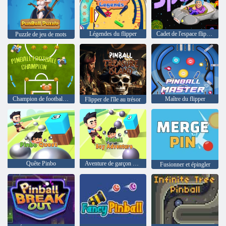
Légendes du flipper
Cadet de l'espace flipper modèle 3D
Puzzle de jeu de mots
Champion de football de flipper
Maître du flipper
Flipper de l'île au trésor
Quête Pinbo
Aventure de garçon de flipper
Fusionner et épingler