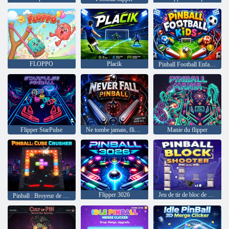
FLOPPO
Placik
Pinball Football Enfants
Flipper StarPulse
Ne tombe jamais, flipper
Manie du flipper
Flipper 3026
Jeu de tir de bloc de flipper
Pinball : Broyeur de cubes