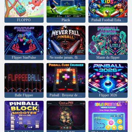
FLOPPO
Placik
Pinball Football Enfants
Flipper StarPulse
Ne tombe jamais, flipper
Manie du flipper
Balle Flippee
Pinball : Broyeur de cubes
Flipper 3026