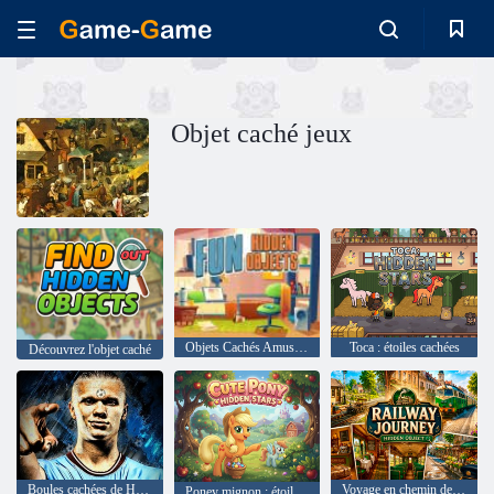
Objet caché jeux
Objets Cachés Amusants
Toca : étoiles cachées
Découvrez l'objet caché
Boules cachées de Haaland
Voyage en chemin de fer - Objets cachés
Poney mignon : étoiles cachées