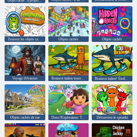
Objet caché : à propos d'une fille
Trouvez les objets cachés de la grenouille
Objets cachés
Objets cachés
Voyage d'évasion
Brainrot italien trouve les étoiles
Brainrot italien! Étoiles cachées
Objets cachés de rue
Dora l'Explorateur: Trouvez la carte cachée
Découvrez-le sprunki