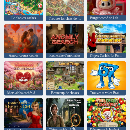
Île d'objets cachés
Burger caché de Labubu
Trouvez les chats de Matt
Amour coeurs cachés
Recherche d'anomalies
Objets Cachés Le Pouvoir de l'Amour
Mots alpha cachés de la Saint-Valentin
Beaucoup de choses
Trouver et voler Brainrot
Objets cachés : L'Île Perdue 2
Découvrez-le le réveillon de Noël