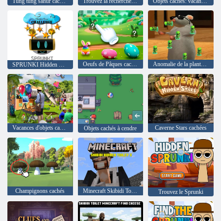
Tung tung sahur caché bedug
Trouvez la recherche de chat chat
Objets cachés: vacances au Brésil
Oeufs de Pâques cachés
Anomalie de la plantes grimpantes de Ratomilton
SPRUNKI Hidden Stars Challenge
Vacances d'objets cachés au Brésil
Caverne Stars cachées
Objets cachés à cendre
Champignons cachés
Minecraft Skibidi Toilet caché 3
Trouvez le Sprunki