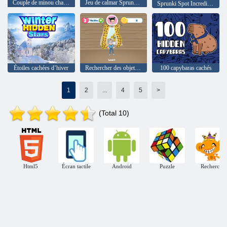
Couple de minou charmant Valentine
Jeu de calmar Sprunki Hide
Sprunki Spot Incredibox
Étoiles cachées d’hiver
Rechercher des objets cachés : trouvez-les
100 capybaras cachés
1
2
...
4
5
>
(Total 10)
Html5
Écran tactile
Android
Puzzle
Recherche