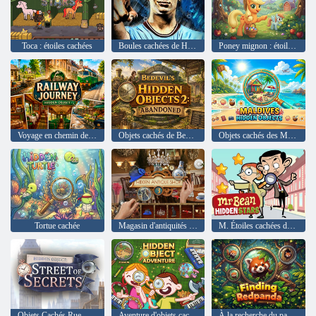
Toca : étoiles cachées
Boules cachées de Haaland
Poney mignon : étoiles cachées
Voyage en chemin de fer - Objets cachés
Objets cachés de Bedevil 2 - Abandonné
Objets cachés des Maldives
Tortue cachée
Magasin d'antiquités caché 3
M. Étoiles cachées de haricots
Objets Cachés Rue Des Secrets
Aventure d'objets cachés
À la recherche du panda roux