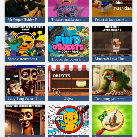
Tralalero tralala stars cachées
Poulet de lave caché de poulet
Mr Sniper Hidden Rifle
Sprunki trouver du tung tung sahur
Minecraft Lava Chicken 2
Trouver des objets Élément caché
Tung Tung Sahur: Trouver une carte cachée
Objets
Tung tung sahur trouvé dans le cerveau italien