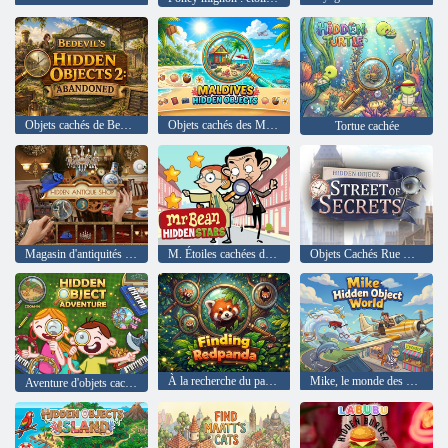
Objets cachés de Bedevil 2 - Abandonné
Objets cachés des Maldives
Tortue cachée
Magasin d'antiquités caché 3
M. Étoiles cachées de haricots
Objets Cachés Rue Des Secrets
À la recherche du panda roux
Mike, le monde des objets cachés
Aventure d'objets cachés