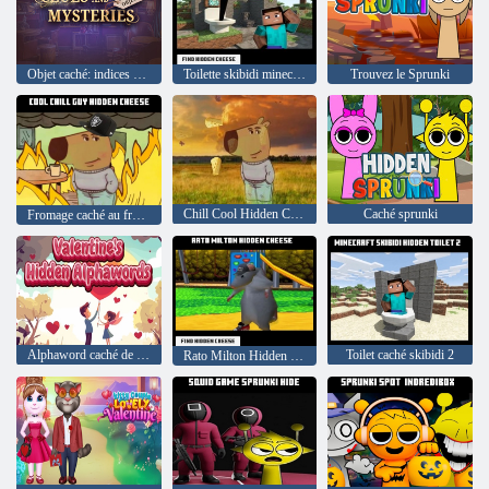
Objet caché: indices et mystères
Toilette skibidi minecraft trouver du fromage
Trouvez le Sprunki
Chill Cool Hidden Cheese Guy
Caché sprunki
Fromage caché au froid cool
Alphaword caché de la Saint-Valentin
Toilet caché skibidi 2
Rato Milton Hidden Cheese