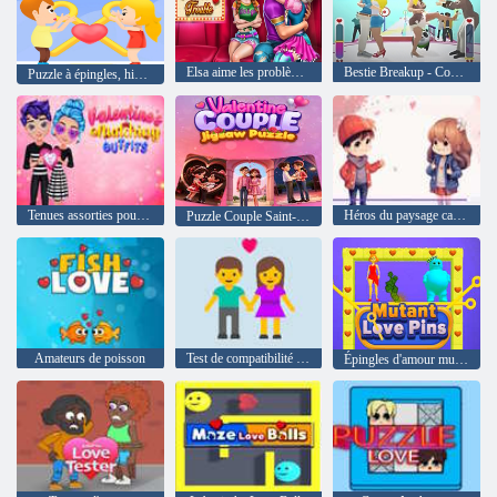
Elsa aime les problèmes
Bestie Breakup - Courir pour l'amour
Puzzle à épingles, histoire d'amour
Tenues assorties pour la Saint-Valentin
Héros du paysage cardiaque
Puzzle Couple Saint-Valentin
Amateurs de poisson
Test de compatibilité amour match
Épingles d'amour mutant