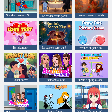
Stickhero Amour Stickgirl
Amour coeurs cachés
Le rendez-vous parfait d'Amanda
Test d'amour
Le baiser secret du Père Noël
Dessiner un jeu d'images à points
Baiser secret
Petit ami à louer
Puzzle à épingles occasionnel de sauvetage
Sauter l'amour
Histoire d'amour de l'école # 1