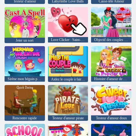
Testeur d'amour
Labyrinthe Love Balls
Casse-tête Amour
Love Clicker : Saint-Valentin
Objectif des couples pour la Saint-Valentin
Jeter un sort
Sirène mon béguin pour la Saint-Valentin
Histoire d'amour de geek à fille populaire
Aidez le couple à faire glisser le puzzle
Rencontre rapide
Testeur d'amour pirate
Testeur d'amour doux