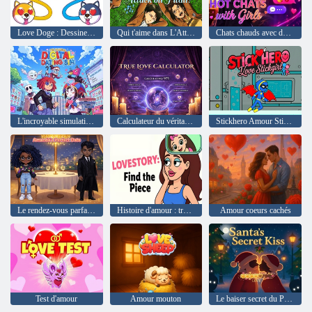
Love Doge : Dessiner un puzzle
Qui t'aime dans L'Attaque des Titans ?
Chats chauds avec des filles
L'incroyable simulation de rencontres numériques
Calculateur du véritable amour
Stickhero Amour Stickgirl
Le rendez-vous parfait d'Amanda
Histoire d'amour : trouver le morceau
Amour coeurs cachés
Test d'amour
Amour mouton
Le baiser secret du Père Noël