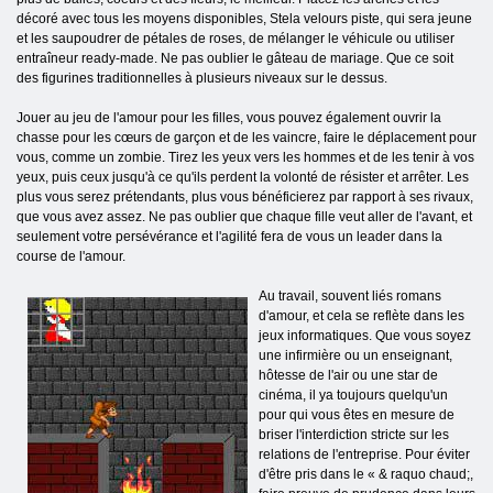
décoré avec tous les moyens disponibles, Stela velours piste, qui sera jeune
et les saupoudrer de pétales de roses, de mélanger le véhicule ou utiliser
entraîneur ready-made. Ne pas oublier le gâteau de mariage. Que ce soit
des figurines traditionnelles à plusieurs niveaux sur le dessus.
Jouer au jeu de l'amour pour les filles, vous pouvez également ouvrir la
chasse pour les cœurs de garçon et de les vaincre, faire le déplacement pour
vous, comme un zombie. Tirez les yeux vers les hommes et de les tenir à vos
yeux, puis ceux jusqu'à ce qu'ils perdent la volonté de résister et arrêter. Les
plus vous serez prétendants, plus vous bénéficierez par rapport à ses rivaux,
que vous avez assez. Ne pas oublier que chaque fille veut aller de l'avant, et
seulement votre persévérance et l'agilité fera de vous un leader dans la
course de l'amour.
Au travail, souvent liés romans
d'amour, et cela se reflète dans les
jeux informatiques. Que vous soyez
une infirmière ou un enseignant,
hôtesse de l'air ou une star de
cinéma, il ya toujours quelqu'un
pour qui vous êtes en mesure de
briser l'interdiction stricte sur les
relations de l'entreprise. Pour éviter
d'être pris dans le « & raquo chaud;,