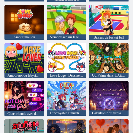
Amour mouton
S'embrasser sur le terrain de baseball
Baisers de basket-ball
Amoureux du labyrinthe
Love Doge : Dessiner un puzzle
Qui t'aime dans L'Attaque des Titans ?
L'incroyable simulation de rencontres numériques
Calculateur du véritable amour
Chats chauds avec des filles