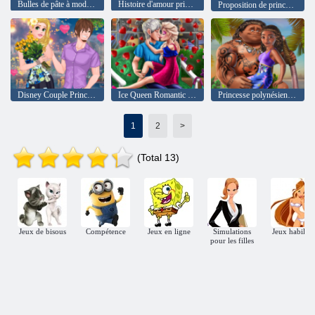
Bulles de pâte à modeler
Histoire d'amour princesse nouvel an
Proposition de princesse exotique
Disney Couple Princess Date fabuleuse
Ice Queen Romantic Date
Princesse polynésienne tombant amoureuse
1
2
>
(Total 13)
Jeux de bisous
Compétence
Jeux en ligne
Simulations
Jeux habilla
pour les filles