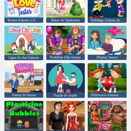
Testeur d'amour à l'école
Baiser de Spiderman
Habillage d'amour de lapin
Problème Ellie Amour
Hôpital, baisers
Ligne de chat d'amour
Amour de bureau
Différences d'amour romantique
Puzzle de couple