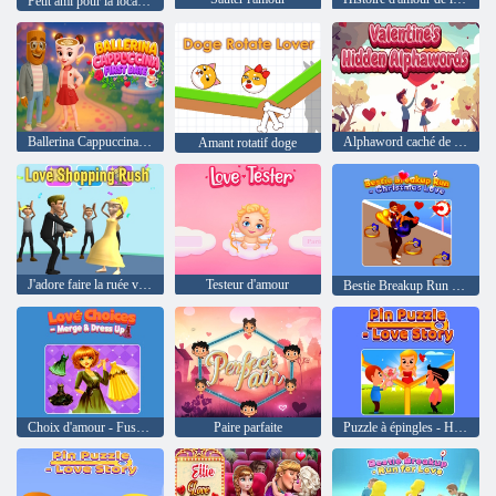
Petit ami pour la location
Ballerina Cappuccina Première date
Alphaword caché de la Saint-Valentin
Amant rotatif doge
J'adore faire la ruée vers le shopping
Testeur d'amour
Bestie Breakup Run - Amour de Noël
Choix d'amour - Fusionner et habiller
Paire parfaite
Puzzle à épingles - Histoire d'amour