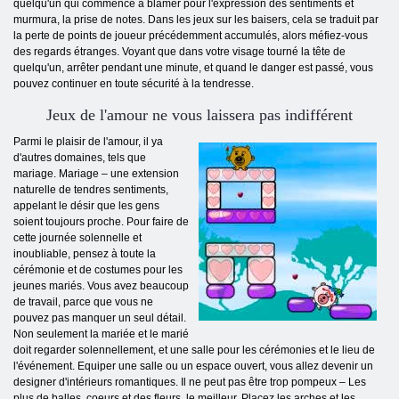
quelqu'un qui commence à blâmer pour l'expression des sentiments et
murmura, la prise de notes. Dans les jeux sur les baisers, cela se traduit par
la perte de points de joueur précédemment accumulés, alors méfiez-vous
des regards étranges. Voyant que dans votre visage tourné la tête de
quelqu'un, arrêter pendant une minute, et quand le danger est passé, vous
pouvez continuer en toute sécurité à la tendresse.
Jeux de l'amour ne vous laissera pas indifférent
Parmi le plaisir de l'amour, il ya
d'autres domaines, tels que
mariage. Mariage – une extension
naturelle de tendres sentiments,
appelant le désir que les gens
soient toujours proche. Pour faire de
cette journée solennelle et
inoubliable, pensez à toute la
cérémonie et de costumes pour les
jeunes mariés. Vous avez beaucoup
de travail, parce que vous ne
pouvez pas manquer un seul détail.
Non seulement la mariée et le marié
doit regarder solennellement, et une salle pour les cérémonies et le lieu de
l'événement. Equiper une salle ou un espace ouvert, vous allez devenir un
designer d'intérieurs romantiques. Il ne peut pas être trop pompeux – Les
plus de balles, coeurs et des fleurs, le meilleur. Placez les arches et les