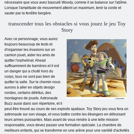
nécessaire que vous avez basculé Woody, comme il se balance sur l'abîme.
Lorsque l'amplitude de mouvement atteint un maximum, tenir la corde et
sauter par la fenêtre bergère.
transcender tous les obstacles si vous jouez le jeu Toy
Story
Avec ce personnage, vous aurez
toujours beaucoup de tests et
d'organiser les évasions sur un
camion jouet, aider les amis de
quitter l'orphelinat. Ahead
suffisamment de barrières et il est
un danger qui a chuté hors du
corps, tous ne sont pas bien de
quitter la salle. Sur le chemin nous
aurons à aller en objets design
rondes, certains détritus, des
montagnes de jouets. Astronaute
Buzz aussi dans son répertoire, et il
peut être trouvé au cours de ses exploits spatiaux. Toy Story jeu vous fera un
astronaute sur son visage, et vous battre contre les étrangers en détruisant
leurs armes puissantes. Mais avant de vous rendre à une telle mission
responsable, vous devez passer une formation spéciale. La chambre de
meilleurs enfants, qui se transforme en une arène pour une variété d'activités