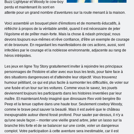
Buzz Lightyear et Woody le cow-boy
perdu et maintenant ils sont en
attente pour un grand nombre d'aventures sur la route menant à la maison.
Voici assemblé un bouquet plein d'émotions et de moments éducatifs, à
réfléchir à propos de la véritable amitié, quand il est nécessaire de jeter
l'égoïsme et de prêter main-forte. Mais la chose & ndash principal; nous
devons toujours eux-mêmes et rêve confiance, d'être un exemple de courage
et de bravoure. En regardant les manifestations de ces actions, aussi, sont
infectées par le courage et la noblesse environnante, adjacente au rang de
héros intrépides.
Les jeux en ligne Toy Story gratuitement inviter à rejoindre les principaux
personnages de l'histoire et aller avec eux tous les tests, pour faire face à
des situations dangereuses et d'atteindre leur objectif. Vous trouverez
humour pétillant, ce qui est plus facile à surmonter les difficultés, de voler sur
une fusée et un tour sur les voitures. Comme vous le savez, les jouets
deviennent toujours les participants dans les histoires inventées par leur
maître. Et maintenant Andy imaginé que dinosaure Rex volé bergère Bo
Peep et la tenue captive dans une haute tour. Seulement cowboy Woody,
comme le brave peut sauver la beauté. Mais il est avéré que le château
inexpugnable autour étend fossé profond. Pour sauter par-dessus, il n'y a
qu'une seule façon – monter une vieille grand arbre, jeter un lasso sur la
branche très forte et de se balancer sur une corde, voler un dangereux
complot. Votre participation à cette aventure sera inestimable, car il est