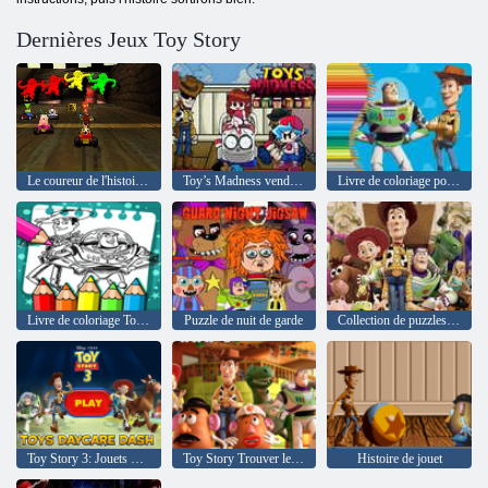
Dernières Jeux Toy Story
Le coureur de l'histoire de jouets
Toy’s Madness vendredi
Livre de coloriage pour Toy Story
Livre de coloriage Toy Story
Puzzle de nuit de garde
Collection de puzzles Toy Story
Toy Story 3: Jouets Garderie Dash
Toy Story Trouver les articles
Histoire de jouet