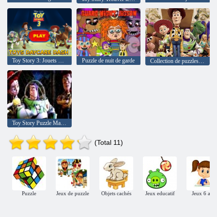
Toy Story 3: Jouets Garderie Dash
Puzzle de nuit de garde
Collection de puzzles Toy Story
Toy Story Puzzle Mania
(Total 11)
Puzzle
Jeux de puzzle
Objets cachés
Jeux educatif
Jeux 6 ans