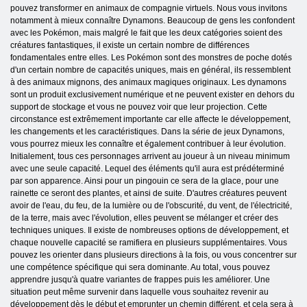
pouvez transformer en animaux de compagnie virtuels. Nous vous invitons
notamment à mieux connaître Dynamons. Beaucoup de gens les confondent
avec les Pokémon, mais malgré le fait que les deux catégories soient des
créatures fantastiques, il existe un certain nombre de différences
fondamentales entre elles. Les Pokémon sont des monstres de poche dotés
d'un certain nombre de capacités uniques, mais en général, ils ressemblent
à des animaux mignons, des animaux magiques originaux. Les dynamons
sont un produit exclusivement numérique et ne peuvent exister en dehors du
support de stockage et vous ne pouvez voir que leur projection. Cette
circonstance est extrêmement importante car elle affecte le développement,
les changements et les caractéristiques. Dans la série de jeux Dynamons,
vous pourrez mieux les connaître et également contribuer à leur évolution.
Initialement, tous ces personnages arrivent au joueur à un niveau minimum
avec une seule capacité. Lequel des éléments qu'il aura est prédéterminé
par son apparence. Ainsi pour un pingouin ce sera de la glace, pour une
rainette ce seront des plantes, et ainsi de suite. D'autres créatures peuvent
avoir de l'eau, du feu, de la lumière ou de l'obscurité, du vent, de l'électricité,
de la terre, mais avec l'évolution, elles peuvent se mélanger et créer des
techniques uniques. Il existe de nombreuses options de développement, et
chaque nouvelle capacité se ramifiera en plusieurs supplémentaires. Vous
pouvez les orienter dans plusieurs directions à la fois, ou vous concentrer sur
une compétence spécifique qui sera dominante. Au total, vous pouvez
apprendre jusqu'à quatre variantes de frappes puis les améliorer. Une
situation peut même survenir dans laquelle vous souhaitez revenir au
développement dès le début et emprunter un chemin différent, et cela sera à