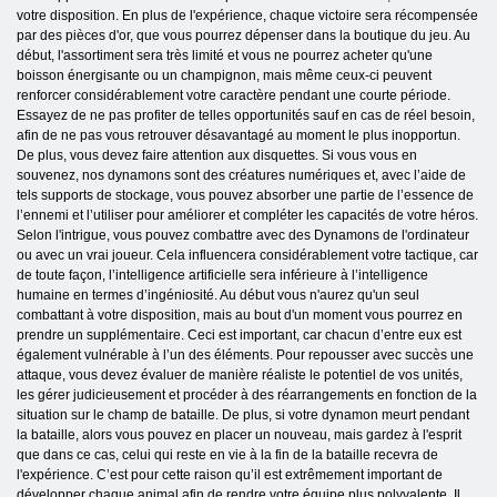
votre disposition. En plus de l'expérience, chaque victoire sera récompensée
par des pièces d'or, que vous pourrez dépenser dans la boutique du jeu. Au
début, l'assortiment sera très limité et vous ne pourrez acheter qu'une
boisson énergisante ou un champignon, mais même ceux-ci peuvent
renforcer considérablement votre caractère pendant une courte période.
Essayez de ne pas profiter de telles opportunités sauf en cas de réel besoin,
afin de ne pas vous retrouver désavantagé au moment le plus inopportun.
De plus, vous devez faire attention aux disquettes. Si vous vous en
souvenez, nos dynamons sont des créatures numériques et, avec l’aide de
tels supports de stockage, vous pouvez absorber une partie de l’essence de
l’ennemi et l’utiliser pour améliorer et compléter les capacités de votre héros.
Selon l'intrigue, vous pouvez combattre avec des Dynamons de l'ordinateur
ou avec un vrai joueur. Cela influencera considérablement votre tactique, car
de toute façon, l’intelligence artificielle sera inférieure à l’intelligence
humaine en termes d’ingéniosité. Au début vous n'aurez qu'un seul
combattant à votre disposition, mais au bout d'un moment vous pourrez en
prendre un supplémentaire. Ceci est important, car chacun d’entre eux est
également vulnérable à l’un des éléments. Pour repousser avec succès une
attaque, vous devez évaluer de manière réaliste le potentiel de vos unités,
les gérer judicieusement et procéder à des réarrangements en fonction de la
situation sur le champ de bataille. De plus, si votre dynamon meurt pendant
la bataille, alors vous pouvez en placer un nouveau, mais gardez à l'esprit
que dans ce cas, celui qui reste en vie à la fin de la bataille recevra de
l'expérience. C’est pour cette raison qu’il est extrêmement important de
développer chaque animal afin de rendre votre équipe plus polyvalente. Il