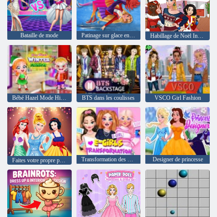
Bataille de mode
Patinage sur glace en hiver
Habillage de Noël Instagirls
Bébé Hazel Mode Hiver
BTS dans les coulisses
VSCO Girl Fashion
Transformation des E-Girls
Designer de princesse
Faites votre propre princesse