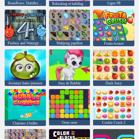
BrainRotes: Habillez-vous et design d'intérieur
Ligne 98
Relooking et habillage de poupée en papier
Fireboy and Watergirl 4: The Crystal Temple
Mahjong papillon
Fruita écraser
Aventure baies juteuses
Jeux de Bubble
Dash Juicy
Onze onze
Cookie Crush 2
Charmes à bulles