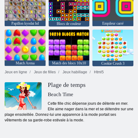
Papillon kyodai hd
Empileur carré
Blocs de couleur
Match Arena
Match des blocs 10x10
Cookie Crush 3
Jeux en ligne
Jeux de filles
Jeux habillage
Html5
Plage de temps
Beach Time
Cette fille chic dépense jours de détente en mer.
Elle aime nager dans la mer et se détendre sur une
plage ensoleillée. Donnez-lui une apparence à la mode portait ses
vêtements de sa garde-robe estivale à la mode.