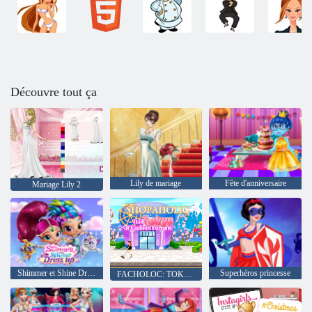
Découvre tout ça
Lily de mariage
Fête d'anniversaire
Mariage Lily 2
Shimmer et Shine Dress up
Superhéros princesse
FACHOLOC: TOKYO