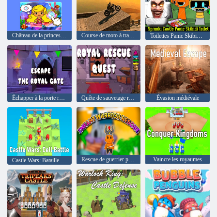
Château de la princesse sirène Avater
Course de moto à travers les ruines
Toilettes Panic Skibidi du château de Sprunki
Échapper à la porte royale
Quête de sauvetage royal
Évasion médiévale
Rescue de guerrier pour nourrissons
Vaincre les royaumes
Castle Wars: Bataille cellulaire