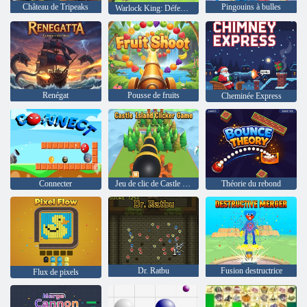
Château de Tripeaks
Pingouins à bulles
Warlock King: Défense du château
Renégat
Pousse de fruits
Cheminée Express
Connecter
Jeu de clic de Castle Island
Théorie du rebond
Dr. Ratbu
Fusion destructrice
Flux de pixels