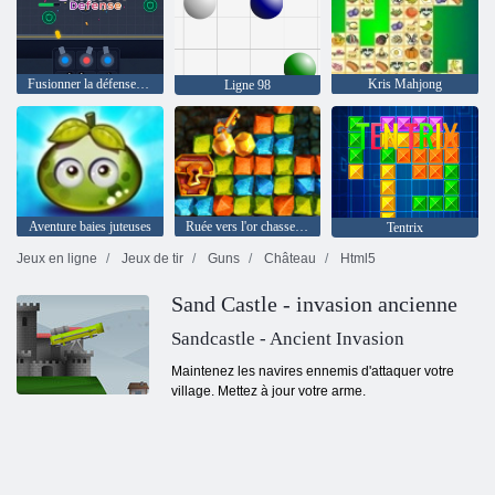
Fusionner la défense du canon
Kris Mahjong
Ligne 98
Aventure baies juteuses
Ruée vers l'or chasse au trésor
Tentrix
Jeux en ligne
Jeux de tir
Guns
Château
Html5
Sand Castle - invasion ancienne
Sandcastle - Ancient Invasion
Maintenez les navires ennemis d'attaquer votre
village. Mettez à jour votre arme.