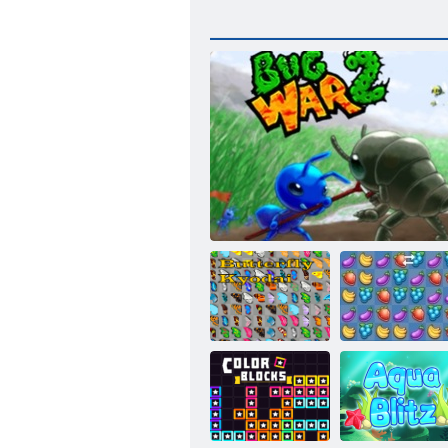
Mahjong
papillon
Bug War 2
Fruita écraser