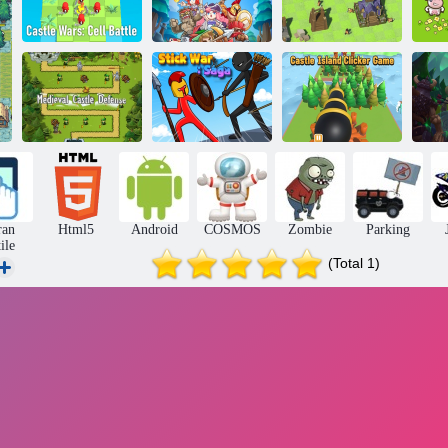
Warlock King:
Castle Wars:
Défense de la
Défense du
Bataille cellulaire
tour
château
Défense du
Saga de guerre
Jeu de clic de
château médiéval
de bâton
Castle Island
S
ran
Html5
Android
COSMOS
Zombie
Parking
tile
(Total 1)