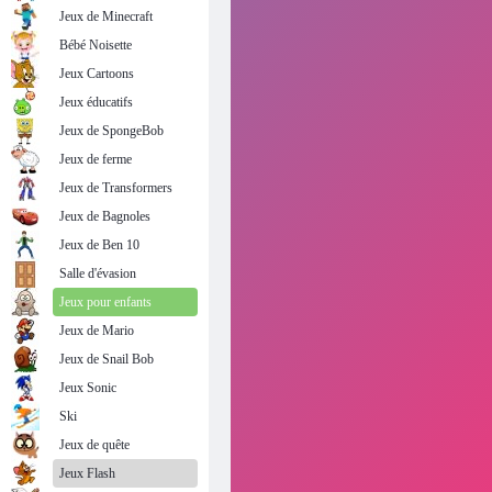
Jeux de Minecraft
Bébé Noisette
Jeux Cartoons
Jeux éducatifs
Jeux de SpongeBob
Jeux de ferme
Jeux de Transformers
Jeux de Bagnoles
Jeux de Ben 10
Salle d'évasion
Jeux pour enfants
Jeux de Mario
Jeux de Snail Bob
Jeux Sonic
Ski
Jeux de quête
Jeux Flash