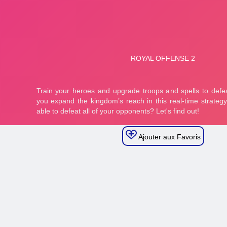
Ajouter aux Favoris