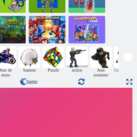
Château de
Royaume
Archers Heroes:
vache
glorieux
Castle War
Contrôle de la
Équipe
iège magique
foule aux dés
révolutionnaire
Jeux de
Sauteur
Puzzle
action
Jeux
Compétence
moto
aventure
Darker