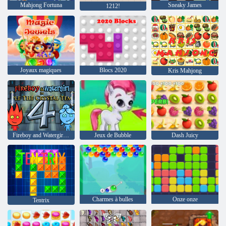
Mahjong Fortuna
Sneaky James
1212!
Joyaux magiques
Blocs 2020
Kris Mahjong
Fireboy and Watergirl 4: The Crystal Temple
Jeux de Bubble
Dash Juicy
Charmes à bulles
Onze onze
Tentrix