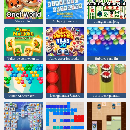
Monde Onet
Mahjong Connect
Shanghai mahjong
Tuiles de connexion Roi du Mahjong
Tuiles assorties modèle 3D
Bubbles sans fin
Backgammon Classic
Sushi Backgammon
Bubble Shooter sans fin