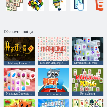
Découvre tout ça
Meilleur Mahjong classique
Dimensions du mahjong 15 minutes
Mahjong Connect 2
Mahjongg Dimensions Bonbons
Roi mahjong
Pet Connect 2