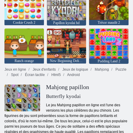
Cookie Crush 2
Trésor maudit 2
Papillon kyodai hd
Ranch orange
New Beginning Delicious Emily
Pudding Land 2
Jeux en ligne
Jeux d'enfants
Jeux de logique
Mahjong
Puzzle
Spot
Écran tactile
Html5
Android
Mahjong papillon
Butterfly kyodai
Le jeu Mahjong papillon en ligne est l'une des
versions les plus célèbres du jeu chinois. Les
figurines de jeu sont présentées sous la forme de papillons brillants et
colorés, d'où le nom lui-même. De tous les jeux, celui-ci est le plus populaire
parmi les joueurs de tous âges. Ce jeu de solitaire a des effets spéciaux
réalistes et des graphismes de haute qualité. Les papillons remplacent les