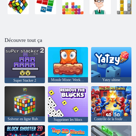
Découvre tout ça
Monde Mixte: Week-end
Yatzy ultime
Super Stacker 2
Solveur en ligne Rubik's Cube
Contrôle de la foule aux dés
Supprimer les blocs