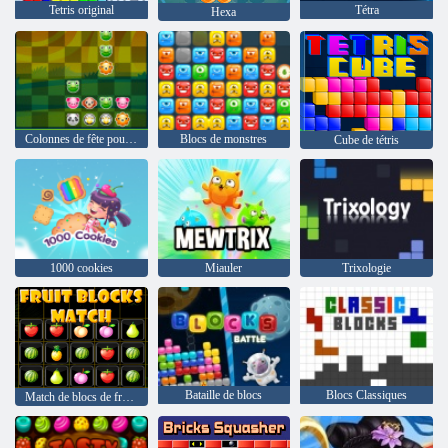
Tetris original
Tétra
Hexa
Colonnes de fête pour animaux de compagnie
Blocs de monstres
Cube de tétris
1000 cookies
Miauler
Trixologie
Bataille de blocs
Blocs Classiques
Match de blocs de fruits