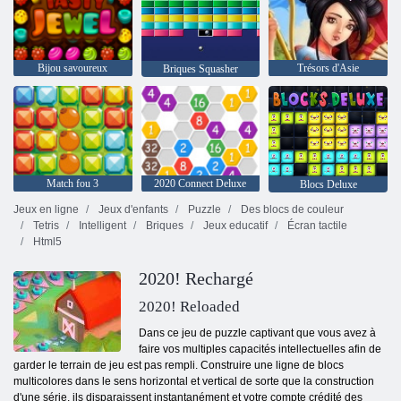
Bijou savoureux
Trésors d'Asie
Briques Squasher
Match fou 3
2020 Connect Deluxe
Blocs Deluxe
Jeux en ligne
Jeux d'enfants
Puzzle
Des blocs de couleur
Tetris
Intelligent
Briques
Jeux educatif
Écran tactile
Html5
2020! Rechargé
2020! Reloaded
Dans ce jeu de puzzle captivant que vous avez à
faire vos multiples capacités intellectuelles afin de
garder le terrain de jeu est pas rempli. Construire une ligne de blocs
multicolores dans le sens horizontal et vertical de sorte que la construction
d'une série, ils disparaissent instantanément et votre compte crédité des