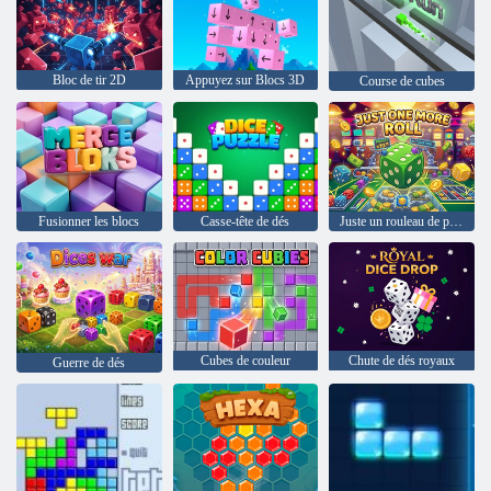
Bloc de tir 2D
Appuyez sur Blocs 3D
Course de cubes
Fusionner les blocs
Casse-tête de dés
Juste un rouleau de plus
Cubes de couleur
Chute de dés royaux
Guerre de dés