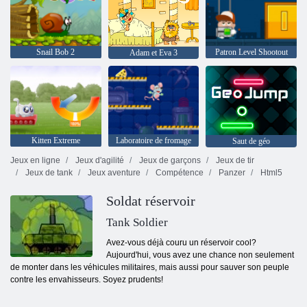
Snail Bob 2
Patron Level Shootout
Adam et Eva 3
Kitten Extreme
Laboratoire de fromage
Saut de géo
Jeux en ligne
Jeux d'agilité
Jeux de garçons
Jeux de tir
Jeux de tank
Jeux aventure
Compétence
Panzer
Html5
Soldat réservoir
Tank Soldier
Avez-vous déjà couru un réservoir cool?
Aujourd'hui, vous avez une chance non seulement
de monter dans les véhicules militaires, mais aussi pour sauver son peuple
contre les envahisseurs. Soyez prudents!