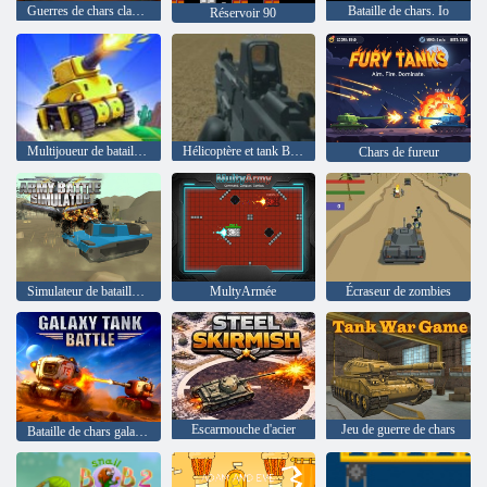
Guerres de chars classiques Extreme HD
Bataille de chars. Io
Réservoir 90
Multijoueur de bataille de chars
Hélicoptère et tank Battle Desert Storm multijoueur
Chars de fureur
Simulateur de bataille de l'armée
MultyArmée
Écraseur de zombies
Escarmouche d'acier
Jeu de guerre de chars
Bataille de chars galaxie