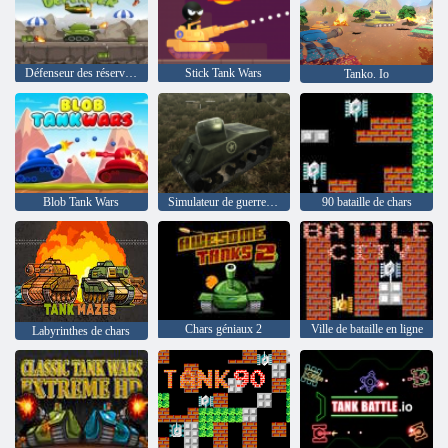
Défenseur des réservoirs
Stick Tank Wars
Tanko. Io
Blob Tank Wars
Simulateur de guerre de chars
90 bataille de chars
Chars géniaux 2
Ville de bataille en ligne
Labyrinthes de chars