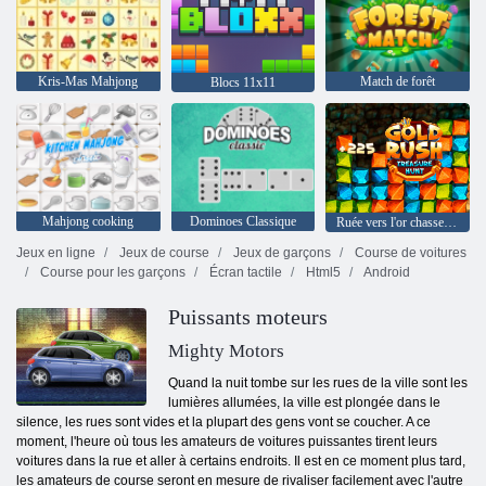
Kris-Mas Mahjong
Match de forêt
Blocs 11x11
Mahjong cooking
Dominoes Classique
Ruée vers l'or chasse au trésor
Jeux en ligne
Jeux de course
Jeux de garçons
Course de voitures
Course pour les garçons
Écran tactile
Html5
Android
Puissants moteurs
Mighty Motors
Quand la nuit tombe sur les rues de la ville sont les
lumières allumées, la ville est plongée dans le
silence, les rues sont vides et la plupart des gens vont se coucher. A ce
moment, l'heure où tous les amateurs de voitures puissantes tirent leurs
voitures dans la rue et aller à certains endroits. Il est en ce moment plus tard,
les amateurs de course seront en mesure de rivaliser facilement avec l'autre