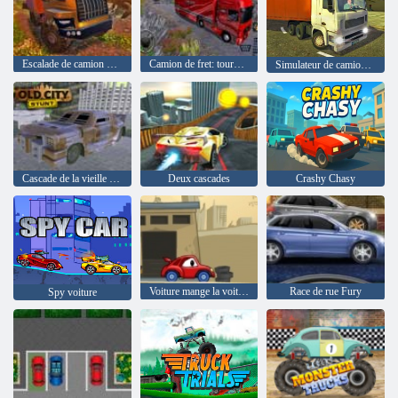
Escalade de camion hors route
Camion de fret: tournée euro-américaine
Simulateur de camion de ville réel
Cascade de la vieille ville
Deux cascades
Crashy Chasy
Voiture mange la voiture 2
Race de rue Fury
Spy voiture