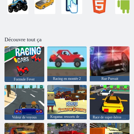
Découvre tout ça
Racing en montée 2
Rue Pursuit
Formule Fever
Kogama: ressorts de radiateur
Voleur de voyous
Race de super-héros LEGO