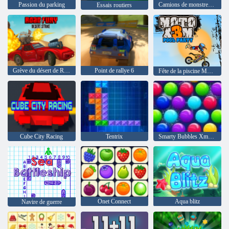
Passion du parking
Camions de monstres de course
Essais routiers
Grève du désert de Road Of Fury
Point de rallye 6
Fête de la piscine Moto X3M
Cube City Racing
Tentrix
Smarty Bubbles Xmas Edition
Onet Connect
Aqua blitz
Navire de guerre