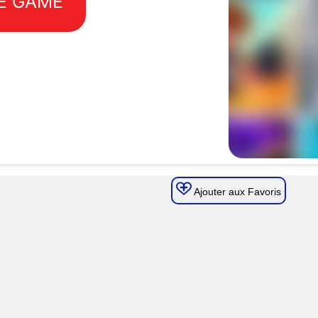
Ajouter aux Favoris