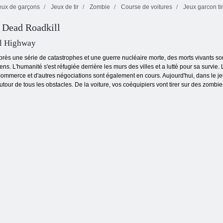
ux de garçons
Jeux de tir
Zombie
Course de voitures
Jeux garcon tir
 Dead Roadkill
us Racing
l Highway
rès une série de catastrophes et une guerre nucléaire morte, des morts vivants s
ens. L'humanité s'est réfugiée derrière les murs des villes et a lutté pour sa survi
e commerce et d'autres négociations sont également en cours. Aujourd'hui, dans le j
utour de tous les obstacles. De la voiture, vos coéquipiers vont tirer sur des zombie