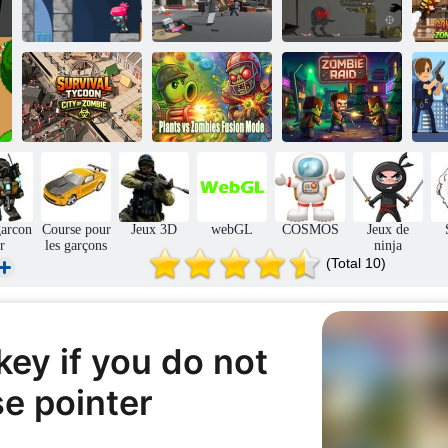
Zombies en
Éclosion de
Poule à œufs vs
colère
siège de zombi
zombies
Mode Fusion
Survie Tycoon
Plantes vs
Ville de Zombie
Zombies
Raid de zombies
garcon
Course pour
Jeux 3D
webGL
COSMOS
Jeux de
ir
les garçons
ninja
(Total 10)