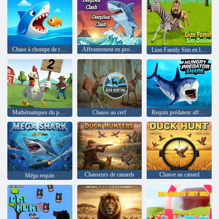
Chase à chompe de requin
Affrontement en profondeur
Lion Family Sim en ligne
Mathématiques du poulet
Chasse au cerf
Requin prédateur affamé
Chasseurs de canards
Chasse au canard
Méga requin