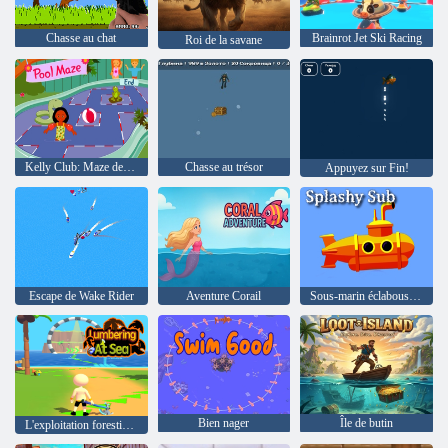
Chasse au chat
Brainrot Jet Ski Racing
Roi de la savane
Kelly Club: Maze de piscine
Chasse au trésor
Appuyez sur Fin!
Escape de Wake Rider
Aventure Corail
Sous-marin éclaboussant
Bien nager
Île de butin
L'exploitation forestière en mer