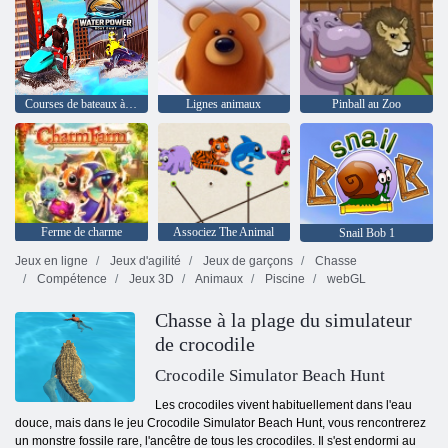
Courses de bateaux à moteur
Lignes animaux
Pinball au Zoo
Ferme de charme
Associez The Animal
Snail Bob 1
Jeux en ligne
Jeux d'agilité
Jeux de garçons
Chasse
Compétence
Jeux 3D
Animaux
Piscine
webGL
Chasse à la plage du simulateur
de crocodile
Crocodile Simulator Beach Hunt
Les crocodiles vivent habituellement dans l'eau
douce, mais dans le jeu Crocodile Simulator Beach Hunt, vous rencontrerez
un monstre fossile rare, l'ancêtre de tous les crocodiles. Il s'est endormi au