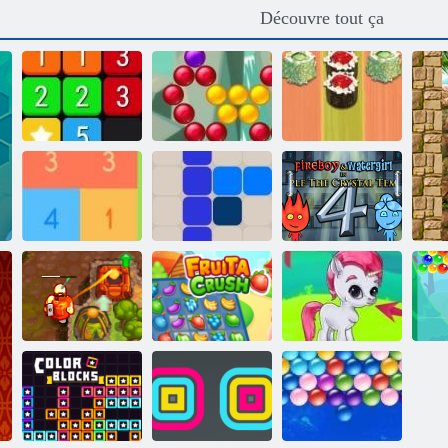
Découvre tout ça
Saga de tireur à
Sushi
Unir
bulles
Backgammon
Fireboy and
Watergirl 4: The
Obtenez 10
1212!
Crystal Temple
Trésor maudit 2
Fruita écraser
Jeux de Bubble