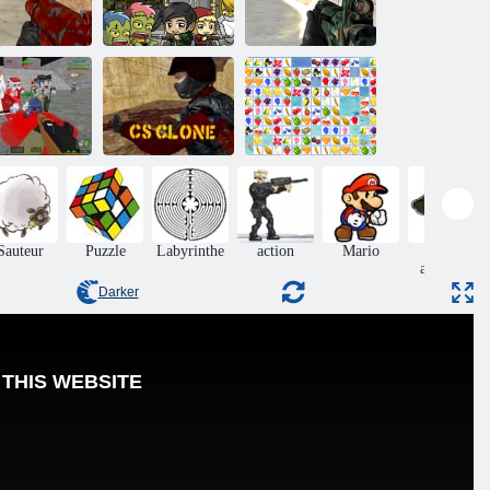
Mission zombie
ireurs fous
1
Forces rebelles
Pixel Wars
apocalypse
Zombie
Clone CS
Mahjong fruits
Sauteur
Puzzle
Labyrinthe
action
Mario
Jeux
aventure
Darker