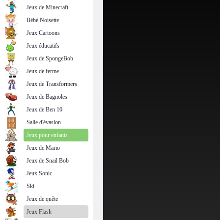
Jeux de Minecraft
Bébé Noisette
Jeux Cartoons
Jeux éducatifs
Jeux de SpongeBob
Jeux de ferme
Jeux de Transformers
Jeux de Bagnoles
Jeux de Ben 10
Salle d'évasion
Jeux pour enfants
Jeux de Mario
Jeux de Snail Bob
Jeux Sonic
Ski
Jeux de quête
Jeux Flash