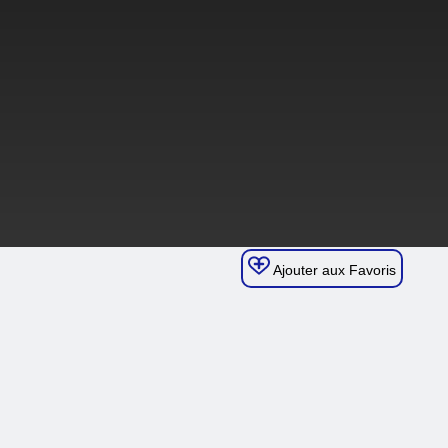
Ajouter aux Favoris