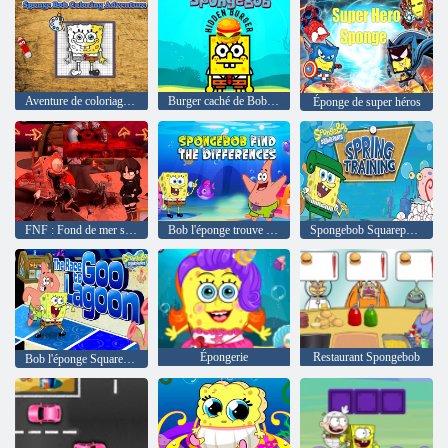
Aventure de coloriage Bob l'éponge
Burger caché de Bob l'éponge
Éponge de super héros
FNF : Fond de mer sanglant
Bob l'éponge trouve les différences
Spongebob Squarepants Spring Training
Épongerie
Restaurant Spongebob
Bob l'éponge SquarePants La course vers le lagon Goo