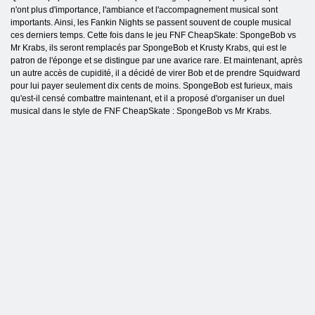
n'ont plus d'importance, l'ambiance et l'accompagnement musical sont
importants. Ainsi, les Fankin Nights se passent souvent de couple musical
ces derniers temps. Cette fois dans le jeu FNF CheapSkate: SpongeBob vs
Mr Krabs, ils seront remplacés par SpongeBob et Krusty Krabs, qui est le
patron de l'éponge et se distingue par une avarice rare. Et maintenant, après
un autre accès de cupidité, il a décidé de virer Bob et de prendre Squidward
pour lui payer seulement dix cents de moins. SpongeBob est furieux, mais
qu'est-il censé combattre maintenant, et il a proposé d'organiser un duel
musical dans le style de FNF CheapSkate : SpongeBob vs Mr Krabs.