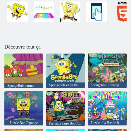
Découvre tout ça
Spongebob va au travail
Spongebob, squarepants, monstre, île, aventures
SpongeBob tournoi course
Puzzle Bob l'éponge
Puzzle : La fête de Bob l'éponge
Pantalon carré Bob l'éponge Halloween Horror FrankenBob's Quest Partie 1