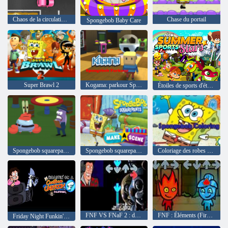
Chaos de la circulation de l'éponge
Chase du portail
Spongebob Baby Care
Super Brawl 2
Kogama: parkour SpongeBob
Étoiles de sports d'été nick
Spongebob squarepants Et les sauveurs de slime
Spongebob squarepants fait une scène
Coloriage des robes d'éponge
FNF VS FNaF 2 : désossé
FNF : Éléments (Fireboy et Watergirl)
Friday Night Funkin' Roastin' sur un dessin animé vendredi