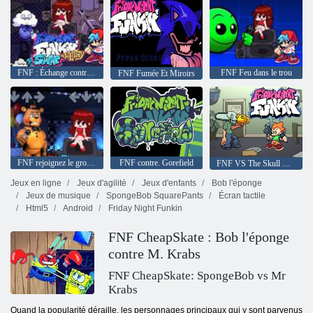
FNF : Échange contre Whitty
FNF Feu dans le trou
FNF Fumée Et Miroirs
FNF rejoignez le groupe, mais tout le monde le chante
FNF contre. Gorefield
FNF VS The Skull Kid : les rebelles du rythme de Newgrounds
Jeux en ligne
Jeux d'agilité
Jeux d'enfants
Bob l'éponge
Jeux de musique
SpongeBob SquarePants
Écran tactile
Html5
Android
Friday Night Funkin
FNF CheapSkate : Bob l'éponge
contre M. Krabs
FNF CheapSkate: SpongeBob vs Mr
Krabs
Quand la popularité déraille, les personnages principaux qui y sont parvenus