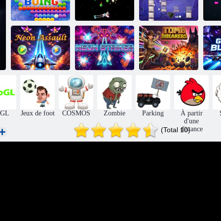
Invasion
Jeu de tir de bloc
Ga
Bubbla Boing
extraterrestre
de flipper
Ga
Briseurs de
Assaut au néon
Attaquant Néon
tombes
bGL
Jeux de foot
COSMOS
Zombie
Parking
À partir
d'une
distance
(Total 10)