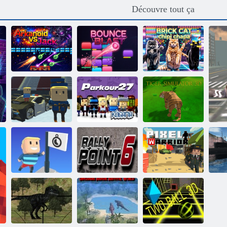
Découvre tout ça
Arkanoïde
Explosion de
Chapa chipi chat
contre Jack
rebond
en brique
Kogama ski
Kogama:
Tiger Simulator
sauter !!
Parkour 27
3D
Kogama :
atteindre le
S
drapeau
Point de rallye 6
Guerrier Pixel