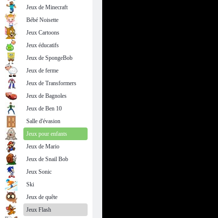
Jeux de Minecraft
Bébé Noisette
Jeux Cartoons
Jeux éducatifs
Jeux de SpongeBob
Jeux de ferme
Jeux de Transformers
Jeux de Bagnoles
Jeux de Ben 10
Salle d'évasion
Jeux pour enfants
Jeux de Mario
Jeux de Snail Bob
Jeux Sonic
Ski
Jeux de quête
Jeux Flash