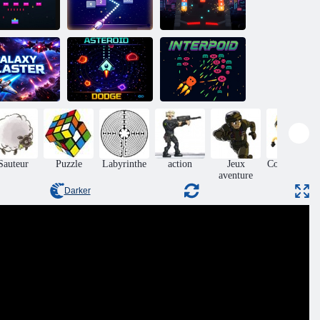
Guerre
Pinball :
lactique Néon
Jeu de casse-
Broyeur de
Vide
briques
cubes
laxy Blaster
Défendre la
Esquive
Galaxie
d'astéroïde
Interpoïde
Sauteur
Puzzle
Labyrinthe
action
Jeux
Compétence
aventure
Darker