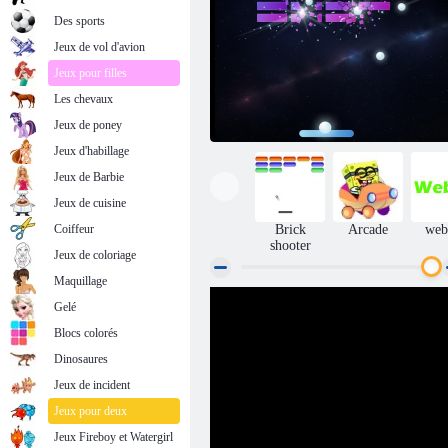
Des sports
Jeux de vol d'avion
Jeux pour filles
Les chevaux
Jeux de poney
Jeux d'habillage
Jeux de Barbie
Jeux de cuisine
Coiffeur
Brick
Arcade
we
shooter
Jeux de coloriage
Maquillage
Gelé
Évasion d'étoiles
Blocs colorés
Dinosaures
Jeux de incident
Jeux pour deux
Jeux Fireboy et Watergirl