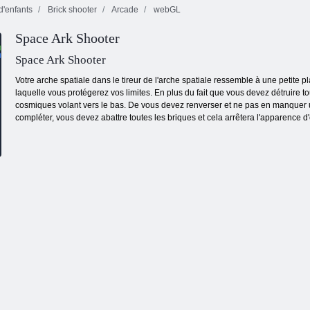
d'enfants
Brick shooter
Arcade
webGL
Monde de survie
Space Ark Shooter
Chasse au Dino
jurassique des
Jurassique
dinosaures
Deux balles 3D
Space Ark Shooter
Votre arche spatiale dans le tireur de l'arche spatiale ressemble à une petite 
laquelle vous protégerez vos limites. En plus du fait que vous devez détruire to
cosmiques volant vers le bas. De vous devez renverser et ne pas en manquer un 
compléter, vous devez abattre toutes les briques et cela arrêtera l'apparence d'