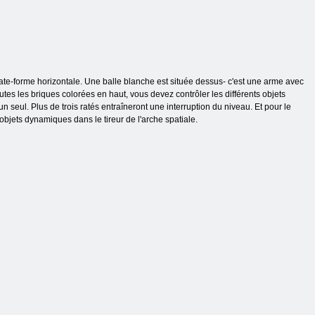
plate-forme horizontale. Une balle blanche est située dessus- c'est une arme avec
utes les briques colorées en haut, vous devez contrôler les différents objets
seul. Plus de trois ratés entraîneront une interruption du niveau. Et pour le
objets dynamiques dans le tireur de l'arche spatiale.