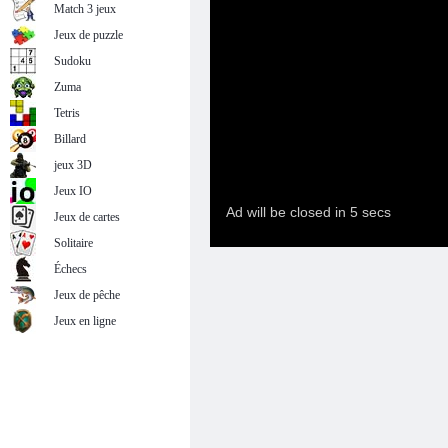
Match 3 jeux
Jeux de puzzle
Sudoku
Zuma
Tetris
Billard
jeux 3D
Jeux IO
Jeux de cartes
Solitaire
Échecs
Jeux de pêche
Jeux en ligne