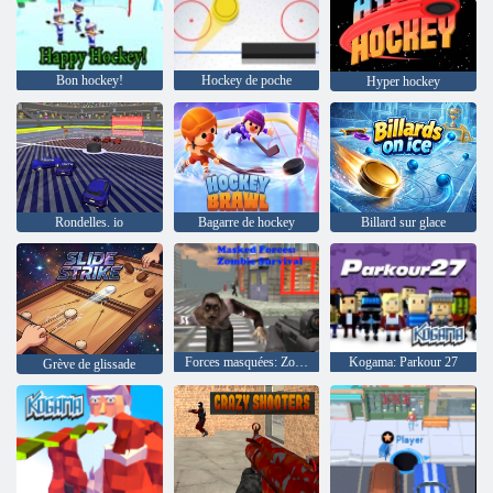
Bon hockey!
Hockey de poche
Hyper hockey
Rondelles. io
Bagarre de hockey
Billard sur glace
Forces masquées: Zombie Survival
Kogama: Parkour 27
Grève de glissade