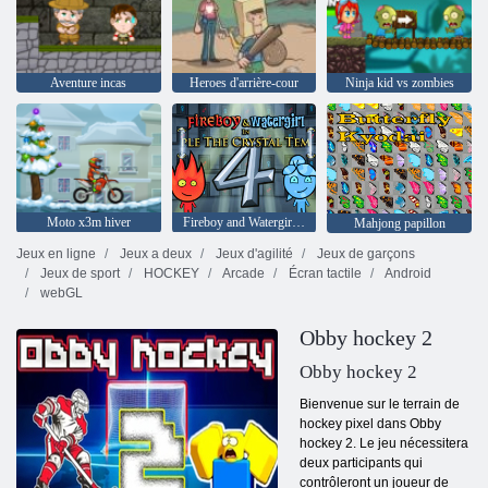
Aventure incas
Heroes d'arrière-cour
Ninja kid vs zombies
Moto x3m hiver
Fireboy and Watergirl 4: The Crystal Temple
Mahjong papillon
Jeux en ligne
Jeux a deux
Jeux d'agilité
Jeux de garçons
Jeux de sport
HOCKEY
Arcade
Écran tactile
Android
webGL
Obby hockey 2
Obby hockey 2
Bienvenue sur le terrain de
hockey pixel dans Obby
hockey 2. Le jeu nécessitera
deux participants qui
contrôleront un joueur de