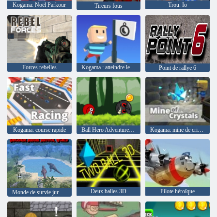
Kogama: Noël Parkour
Trou. Io
Tireurs fous
Forces rebelles
Kogama : atteindre le drapeau
Point de rallye 6
Kogama: course rapide
Ball Hero Adventure: Balle Bounce Rouge
Kogama: mine de cristaux
Deux balles 3D
Pilote héroïque
Monde de survie jurassique des dinosaures