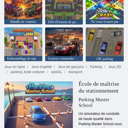
Bataille de voitures
Ne vous écrasez pas
Défi d'évasion de puzzle de stationnement
Embouteillage de stationnement 3D
Guerres criminelles San Andreas
OK parking
Jeux en ligne
Jeux d'agilité
Jeux de garçons
Parking
Jeux 3D
parking Juste voiturier
webGL
transport
École de maîtrise
du stationnement
Parking Master
School
Un simulateur de conduite
de haute qualité dans
Parking Master School vous