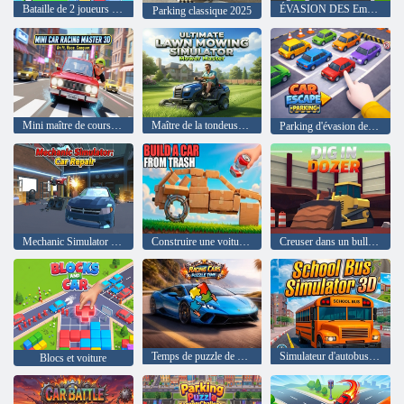
Bataille de 2 joueurs 1v1
ÉVASION DES Embouteillages 3D
Parking classique 2025
Mini maître de course automobile 3D
Maître de la tondeuse du simulateur de tonte de pelouse ultime
Parking d'évasion de voiture
Mechanic Simulator : Réparation automobile
Construire une voiture à partir de déchets
Creuser dans un bulldozer
Temps de puzzle de voitures de course
Simulateur d'autobus scolaire 3D
Blocs et voiture