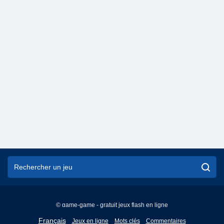
© game-game - gratuit jeux flash en ligne
English
Français
Jeux en ligne
Mots clés
Commentaires