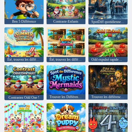
Ben 5 Différence
Contraste-Enfants
SpotDiff quotidiennement : trouvez les différences
Été, trouvez les différences
Été, trouvez les différences
Odd expulsé rapidement
Trouver les Différences Sirènes Mystiques
Trouvez les différences Un autre monde
Contrastez Odd One !