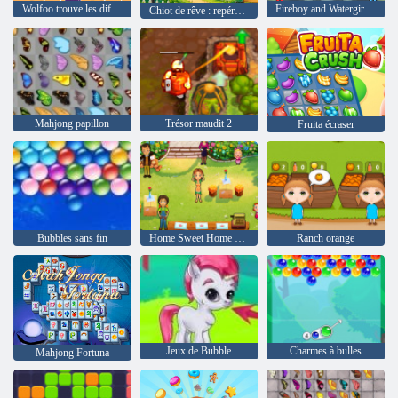
Wolfoo trouve les différences
Fireboy and Watergirl 4: The Crystal Temple
Chiot de rêve : repérer les différences
Mahjong papillon
Trésor maudit 2
Fruita écraser
Bubbles sans fin
Home Sweet Home Delicious Emily
Ranch orange
Jeux de Bubble
Charmes à bulles
Mahjong Fortuna