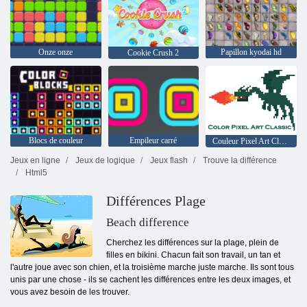
Onze onze
Papillon kyodai hd
Cookie Crush 2
Blocs de couleur
Empileur carré
Couleur Pixel Art Classic
Jeux en ligne
Jeux de logique
Jeux flash
Trouve la différence
Html5
Différences Plage
Beach difference
Cherchez les différences sur la plage, plein de
filles en bikini. Chacun fait son travail, un tan et
l'autre joue avec son chien, et la troisième marche juste marche. Ils sont tous
unis par une chose - ils se cachent les différences entre les deux images, et
vous avez besoin de les trouver.