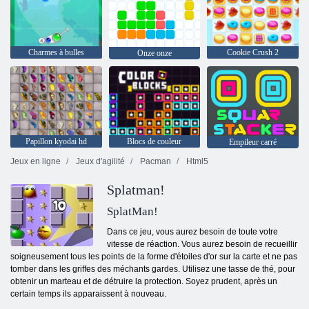
Charmes à bulles
Cookie Crush 2
Onze onze
Papillon kyodai hd
Blocs de couleur
Empileur carré
Jeux en ligne
Jeux d'agilité
Pacman
Html5
Splatman!
SplatMan!
Dans ce jeu, vous aurez besoin de toute votre
vitesse de réaction. Vous aurez besoin de recueillir
soigneusement tous les points de la forme d'étoiles d'or sur la carte et ne pas
tomber dans les griffes des méchants gardes. Utilisez une tasse de thé, pour
obtenir un marteau et de détruire la protection. Soyez prudent, après un
certain temps ils apparaissent à nouveau.