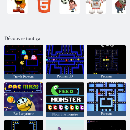
Découvre tout ça
Pacman 3D
Pacman
Dumb Pacman
Pac Labyrinthe
Pacman
Nourrir le monstre