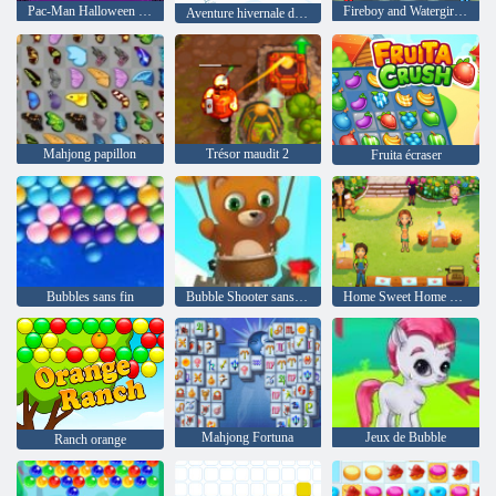
Pac-Man Halloween Google
Fireboy and Watergirl 4: The Crystal Temple
Aventure hivernale de Labubu Pacman
Mahjong papillon
Trésor maudit 2
Fruita écraser
Bubbles sans fin
Bubble Shooter sans fin
Home Sweet Home Delicious Emily
Mahjong Fortuna
Jeux de Bubble
Ranch orange