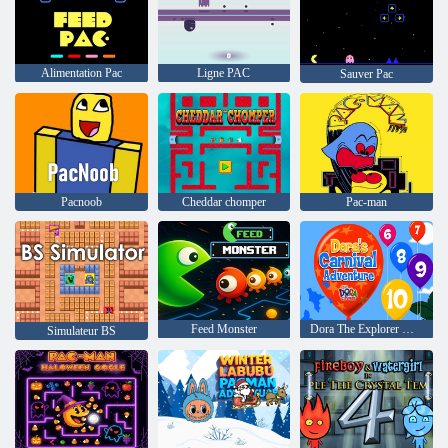
Alimentation Pac
Ligne PAC
Sauver Pac
Pacnoob
Cheddar chomper
Pac-man
Feed Monster
Dora The Explorer Dora's Carnival Adventure
Simulateur BS