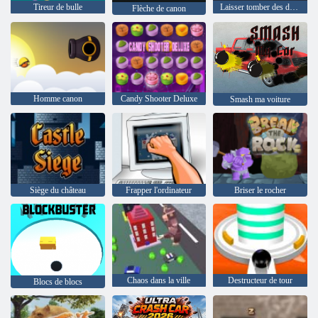
Tireur de bulle
Laisser tomber des dunks
Flèche de canon
Homme canon
Candy Shooter Deluxe
Smash ma voiture
Siège du château
Frapper l'ordinateur
Briser le rocher
Chaos dans la ville
Destructeur de tour
Blocs de blocs