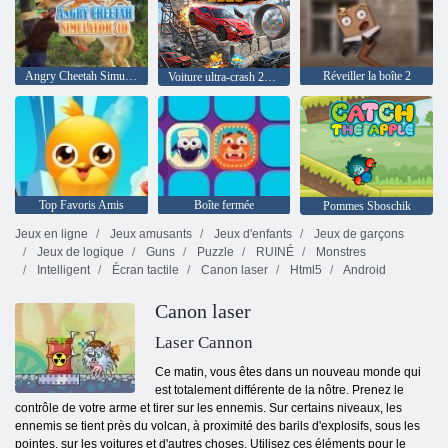
Angry Cheetah Simulator 3D
Réveiller la boîte 2
Voiture ultra-crash 2026
Top Favoris Amis
Boîte fermée
Pommes Sboschik
Jeux en ligne
Jeux amusants
Jeux d'enfants
Jeux de garçons
Jeux de logique
Guns
Puzzle
RUINÉ
Monstres
Intelligent
Écran tactile
Canon laser
Html5
Android
Canon laser
Laser Cannon
Ce matin, vous êtes dans un nouveau monde qui
est totalement différente de la nôtre. Prenez le
contrôle de votre arme et tirer sur les ennemis. Sur certains niveaux, les
ennemis se tient près du volcan, à proximité des barils d'explosifs, sous les
pointes, sur les voitures et d'autres choses. Utilisez ces éléments pour le