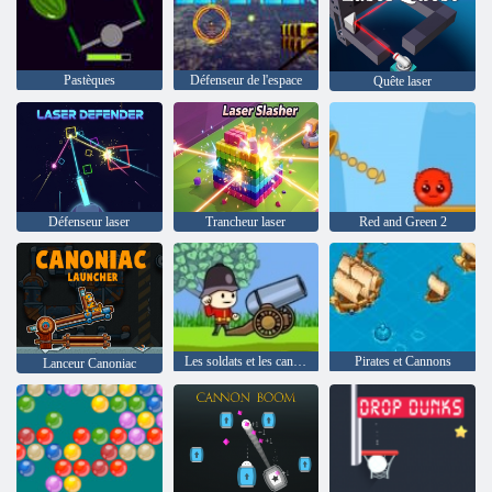
Pastèques
Défenseur de l'espace
Quête laser
Défenseur laser
Trancheur laser
Red and Green 2
Les soldats et les canons: Attaque Montagne
Pirates et Cannons
Lanceur Canoniac