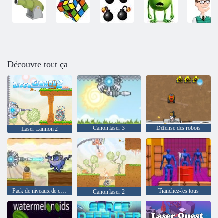
Découvre tout ça
Canon laser 3
Défense des robots
Laser Cannon 2
Pack de niveaux de canon laser
Tranchez-les tous
Canon laser 2