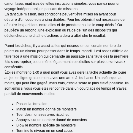
canon laser, maîtrisez de telles instructions simples, vous partez pour un
voyage indépendant, en passant de missions.
En tant que mission, des conditions peuvent être mises en avant pour
détruire d'un coup trois à cinq diables. Pour les obtenir, il est nécessaire de
détruire les partitions entre elles et de prendre ensuite le coup décisif. Ou
peut-être un rebond, une explosion ou l'aide de l'un des dispositifs qui
déclenchera une chaîne d'actions aidera à atteindre le résultat.
Parmi les tâches, il y a aussi celles qui nécessitent un certain nombre de
points ou un niveau pour passer dans le temps imparti. Il est assez difficile de
faire face à une mission qui demande un passage sans faute dès la première
fois sans reprise, et qui mérite également trois étoiles sur plusieurs niveaux
consécutifs.
Étoiles montrent (1-3) à quel point vous avez géré la tâche actuelle de jouer
au jeu en ligne gratuitement avec une arme à feu Laser. Un astérisque au
moins, qui peut être gagné, mais trois, c'est le score le plus élevé possible. Ils
sont émis si vous vous êtes rencontré dans un court laps de temps et n’avez
pas fait de mouvements inutiles.
Passer la formation
Match un nombre donné de monsters
Tuer des monstres avec ricochet
Appuyez sur un nombre donné de monsters
Blow le nombre spécifié de monsters
Termine le niveau en un seul coup.