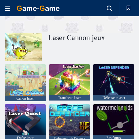
Laser Cannon jeux
Trancheur laser
Défenseur laser
Canon laser
Quête laser
Pastèques
Défenseur de l'espace