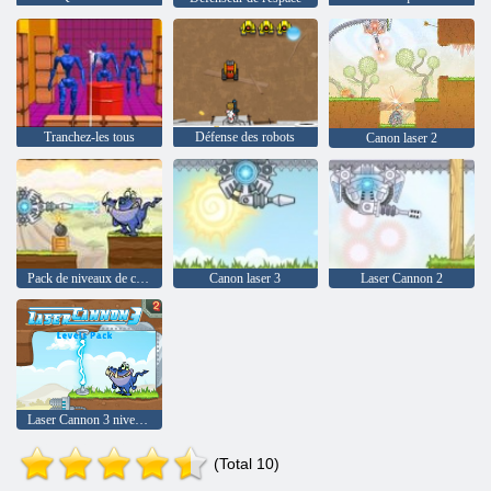
Tranchez-les tous
Défense des robots
Canon laser 2
Pack de niveaux de canon laser
Canon laser 3
Laser Cannon 2
Laser Cannon 3 niveaux Paquet
(Total 10)