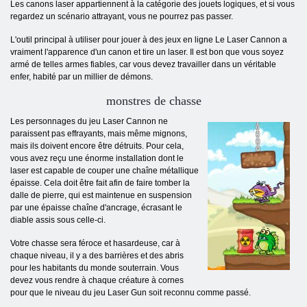
Les canons laser appartiennent à la catégorie des jouets logiques, et si vous
regardez un scénario attrayant, vous ne pourrez pas passer.
L'outil principal à utiliser pour jouer à des jeux en ligne Le Laser Cannon a
vraiment l'apparence d'un canon et tire un laser. Il est bon que vous soyez
armé de telles armes fiables, car vous devez travailler dans un véritable
enfer, habité par un millier de démons.
monstres de chasse
Les personnages du jeu Laser Cannon ne
paraissent pas effrayants, mais même mignons,
mais ils doivent encore être détruits. Pour cela,
vous avez reçu une énorme installation dont le
laser est capable de couper une chaîne métallique
épaisse. Cela doit être fait afin de faire tomber la
dalle de pierre, qui est maintenue en suspension
par une épaisse chaîne d'ancrage, écrasant le
diable assis sous celle-ci.
Votre chasse sera féroce et hasardeuse, car à
chaque niveau, il y a des barrières et des abris
pour les habitants du monde souterrain. Vous
devez vous rendre à chaque créature à cornes
pour que le niveau du jeu Laser Gun soit reconnu comme passé.