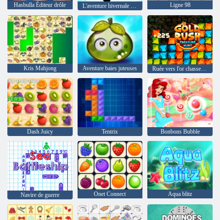
Hasbulla Éditeur drôle
Ligne 98
L'aventure hivernale de Trump
Kris Mahjong
Aventure baies juteuses
Ruée vers l'or chasse au trésor
Dash Juicy
Tentrix
Bonbons Bubble
Onet Connect
Aqua blitz
Navire de guerre