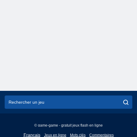
© game-game - gratuit jeux flash en ligne
English
Français
Jeux en ligne
Mots clés
Commentaires