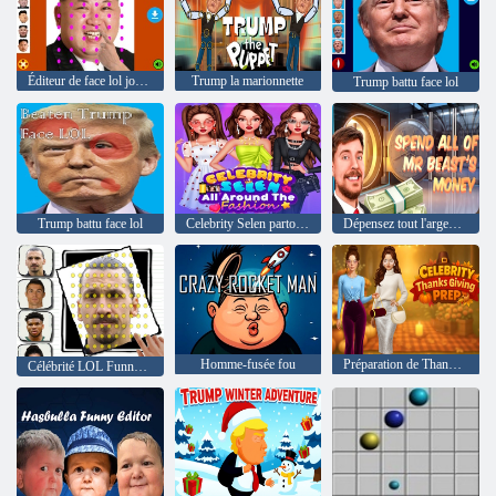
Éditeur de face lol jong un
Trump la marionnette
Trump battu face lol
Trump battu face lol
Celebrity Selen partout à la mode
Dépensez tout l'argent de M. Beast
Homme-fusée fou
Préparation de Thanksgiving pour les célébrités
Célébrité LOL Funny Face