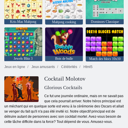
Kris-Mas Mahjong
Dominoes Classique
Mahjong cooking
Jewels Blitz 3
Bois de bulle
Match des blocs 10x10
Jeux en ligne
Jeux amusants
Célébrités
Html5
Cocktail Molotov
Glorious Cocktails
Ce fut une journée ordinaire, mais on ne savait pas
que cela pourrait arriver. Notre héros principal est
un méchant qui en quelque sorte est venu à la cérémonie des Oscars et allait
se venger du fait qu'il n'a pas été invité ici. Notre objectif principal est de
détruire autant de personnes avec son cocktail mortel. Avez-vous besoin de
cette tâche difficile dans la force? Tout dépend de vous. Amusez-vous.