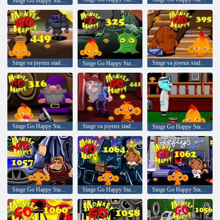
Singe Go Happy Stage 375
Singe va joyeux stade 449
Singe va joyeux stade 395
Singe Go Happy Stage 325
Singe Go Happy Stage 316
Singe va joyeux stade 441
Singe Go Happy Stage 461 Mansion des maniaques
Singe Go Happy Stage 1057
Singe Go Happy Stage 1064
Singe Go Happy Stage 1062