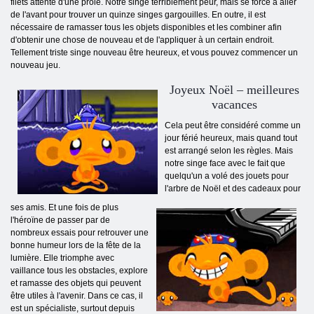
filets attente d'une proie. Notre singe terriblement peur, mais se force à aller
de l'avant pour trouver un quinze singes gargouilles. En outre, il est
nécessaire de ramasser tous les objets disponibles et les combiner afin
d'obtenir une chose de nouveau et de l'appliquer à un certain endroit.
Tellement triste singe nouveau être heureux, et vous pouvez commencer un
nouveau jeu.
Joyeux Noël – meilleures
vacances
Cela peut être considéré comme un
jour férié heureux, mais quand tout
est arrangé selon les règles. Mais
notre singe face avec le fait que
quelqu'un a volé des jouets pour
l'arbre de Noël et des cadeaux pour
ses amis. Et une fois de plus
l'héroïne de passer par de
nombreux essais pour retrouver une
bonne humeur lors de la fête de la
lumière. Elle triomphe avec
vaillance tous les obstacles, explore
et ramasse des objets qui peuvent
être utiles à l'avenir. Dans ce cas, il
est un spécialiste, surtout depuis