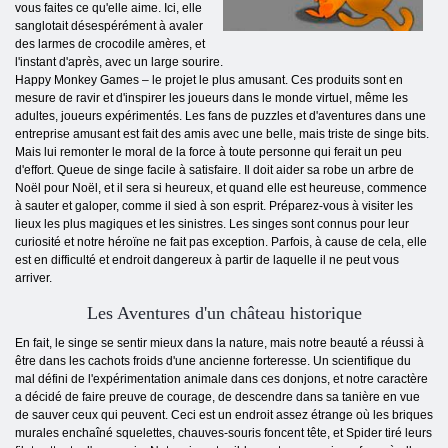
vous faites ce qu'elle aime. Ici, elle
sanglotait désespérément à avaler
des larmes de crocodile amères, et
l'instant d'après, avec un large sourire.
Happy Monkey Games – le projet le plus amusant. Ces produits sont en
mesure de ravir et d'inspirer les joueurs dans le monde virtuel, même les
adultes, joueurs expérimentés. Les fans de puzzles et d'aventures dans une
entreprise amusant est fait des amis avec une belle, mais triste de singe bits.
Mais lui remonter le moral de la force à toute personne qui ferait un peu
d'effort. Queue de singe facile à satisfaire. Il doit aider sa robe un arbre de
Noël pour Noël, et il sera si heureux, et quand elle est heureuse, commence
à sauter et galoper, comme il sied à son esprit. Préparez-vous à visiter les
lieux les plus magiques et les sinistres. Les singes sont connus pour leur
curiosité et notre héroïne ne fait pas exception. Parfois, à cause de cela, elle
est en difficulté et endroit dangereux à partir de laquelle il ne peut vous
arriver.
Les Aventures d'un château historique
En fait, le singe se sentir mieux dans la nature, mais notre beauté a réussi à
être dans les cachots froids d'une ancienne forteresse. Un scientifique du
mal défini de l'expérimentation animale dans ces donjons, et notre caractère
a décidé de faire preuve de courage, de descendre dans sa tanière en vue
de sauver ceux qui peuvent. Ceci est un endroit assez étrange où les briques
murales enchaîné squelettes, chauves-souris foncent tête, et Spider tiré leurs