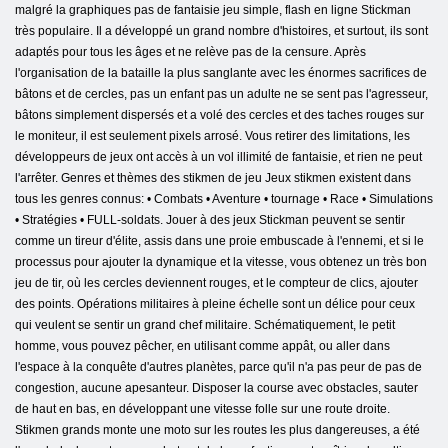
malgré la graphiques pas de fantaisie jeu simple, flash en ligne Stickman
très populaire. Il a développé un grand nombre d'histoires, et surtout, ils sont
adaptés pour tous les âges et ne relève pas de la censure. Après
l'organisation de la bataille la plus sanglante avec les énormes sacrifices de
bâtons et de cercles, pas un enfant pas un adulte ne se sent pas l'agresseur,
bâtons simplement dispersés et a volé des cercles et des taches rouges sur
le moniteur, il est seulement pixels arrosé. Vous retirer des limitations, les
développeurs de jeux ont accès à un vol illimité de fantaisie, et rien ne peut
l'arrêter. Genres et thèmes des stikmen de jeu Jeux stikmen existent dans
tous les genres connus: • Combats • Aventure • tournage • Race • Simulations
• Stratégies • FULL-soldats. Jouer à des jeux Stickman peuvent se sentir
comme un tireur d'élite, assis dans une proie embuscade à l'ennemi, et si le
processus pour ajouter la dynamique et la vitesse, vous obtenez un très bon
jeu de tir, où les cercles deviennent rouges, et le compteur de clics, ajouter
des points. Opérations militaires à pleine échelle sont un délice pour ceux
qui veulent se sentir un grand chef militaire. Schématiquement, le petit
homme, vous pouvez pêcher, en utilisant comme appât, ou aller dans
l'espace à la conquête d'autres planètes, parce qu'il n'a pas peur de pas de
congestion, aucune apesanteur. Disposer la course avec obstacles, sauter
de haut en bas, en développant une vitesse folle sur une route droite.
Stikmen grands monte une moto sur les routes les plus dangereuses, a été