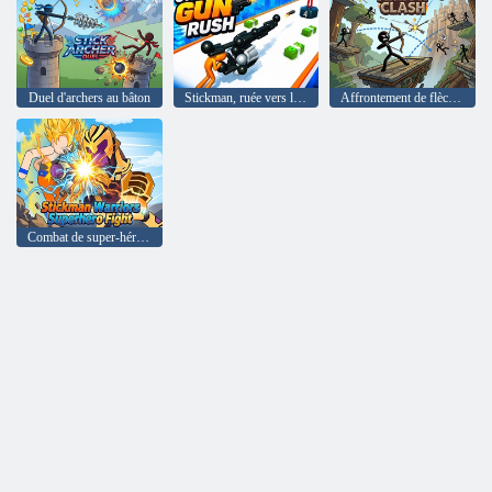
Duel d'archers au bâton
Stickman, ruée vers les armes à feu
Affrontement de flèches
Combat de super-héros Stickman Warriors