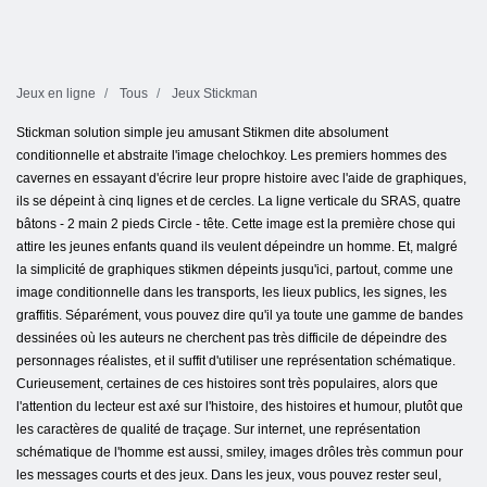
Jeux en ligne
Tous
Jeux Stickman
Stickman solution simple jeu amusant Stikmen dite absolument
conditionnelle et abstraite l'image chelochkoy. Les premiers hommes des
cavernes en essayant d'écrire leur propre histoire avec l'aide de graphiques,
ils se dépeint à cinq lignes et de cercles. La ligne verticale du SRAS, quatre
bâtons - 2 main 2 pieds Circle - tête. Cette image est la première chose qui
attire les jeunes enfants quand ils veulent dépeindre un homme. Et, malgré
la simplicité de graphiques stikmen dépeints jusqu'ici, partout, comme une
image conditionnelle dans les transports, les lieux publics, les signes, les
graffitis. Séparément, vous pouvez dire qu'il ya toute une gamme de bandes
dessinées où les auteurs ne cherchent pas très difficile de dépeindre des
personnages réalistes, et il suffit d'utiliser une représentation schématique.
Curieusement, certaines de ces histoires sont très populaires, alors que
l'attention du lecteur est axé sur l'histoire, des histoires et humour, plutôt que
les caractères de qualité de traçage. Sur internet, une représentation
schématique de l'homme est aussi, smiley, images drôles très commun pour
les messages courts et des jeux. Dans les jeux, vous pouvez rester seul,