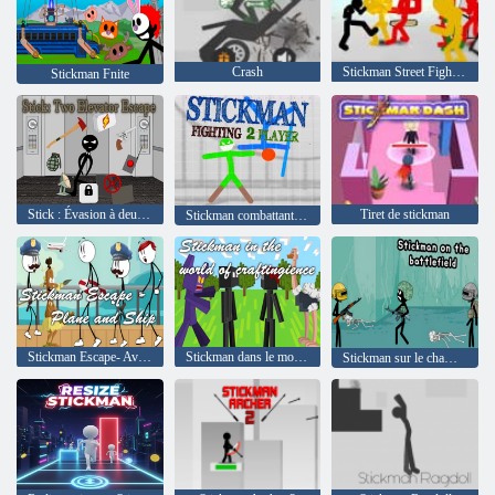
Crash
Stickman Street Fighting 3D
Stickman Fnite
Stick : Évasion à deux ascenseurs
Tiret de stickman
Stickman combattant 2 joueurs
Stickman Escape- Avion et bateau
Stickman dans le monde de l'artisanat
Stickman sur le champ de bataille