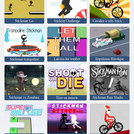
Stickman Go
StickJet Challenge
Cavalier à vélo Stickman
Laissez-les tomber
Impulsion Héroïque
Stickman trampoline
Stickman vs Zombies
Stickman Run Shadow Adventure
Tirer ou mourir