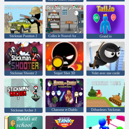
Stickman Punition 2
Collez le Nouvel An en prison
Grand io
Stickman Shooter 2
Sniper Shot 3D
Voler avec une corde
Chasseur et Diablo
Débardeurs Stickman
Stickman Archer 3