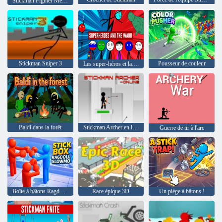
Stickman Fighter Mega Brawl
Stickman Sniper 3
Pousseur de couleur
Les super-héros et la baguette
Baldi dans la forêt
Stickman Archer en ligne
Guerre de tir à l'arc
Boîte à bâtons Ragdoll Slowmo
Race épique 3D
Un piège à bâtons !