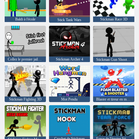
Baldi à l'école
Stickman Race 3D
Stick Tank Wars
Collez le premier jailbreak
Stickman Archer 4
Stickman Gun Shooter 3D
Stickman Fighting 3D
Mot Pendu
Blaster et tireur en mousse
Crochet de Stickman
Force de l'équipe Stickman