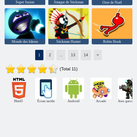
Super fusion
Attaque de Stickman
Oree de Noël
Monde des bâtons
Stickman Hunter
Robin Hook
1
2
...
13
14
>
(Total 11)
Html5
Écran tactile
Android
Arcade
Jeux garcon t