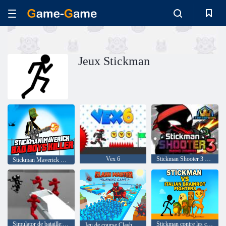
Jeux Stickman
Vex 6
Stickman Shooter 3 parmi les monstres
Stickman Maverick Bad Boy Tueur
Simulator de bataille: Counter Stickman
Stickman contre les combattants italiens de Brainrot
Jeu de course Clash Master