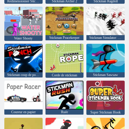
Redimensionner Stickman
Stickman Archer 2
Stickman Ragdoll
Stickman Peacekeeper
Stickman Simulator: Bataille Finale
Water Shooty
Stickman coup de poing
Stickman Sawsaw
Corde de stickman
Coureur en papier
Ruée
Super Stickman Hook