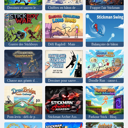
Dessinez et sauvez le Stickman
Chiffres en bâton de papier
Frapper l'air Stickman
Guerre des Stickboys
Défi Ragdoll : Main longue
Balançoire de bâton
Chasse aux géants de l'archer bâton
Dessiner pour sauver : Stickman Puzzle
Doodle Run : casse-tête délicat
Pont-levis : défi de puzzle
Stickman Archer Assassin
Parkour Stick : Bloquer l'aventure