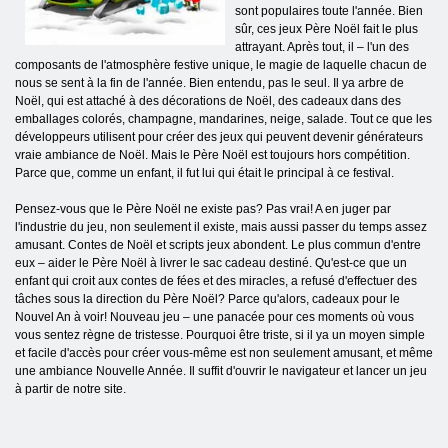
sont populaires toute l'année. Bien
sûr, ces jeux Père Noël fait le plus
attrayant. Après tout, il – l'un des
composants de l'atmosphère festive unique, le magie de laquelle chacun de
nous se sent à la fin de l'année. Bien entendu, pas le seul. Il ya arbre de
Noël, qui est attaché à des décorations de Noël, des cadeaux dans des
emballages colorés, champagne, mandarines, neige, salade. Tout ce que les
développeurs utilisent pour créer des jeux qui peuvent devenir générateurs
vraie ambiance de Noël. Mais le Père Noël est toujours hors compétition.
Parce que, comme un enfant, il fut lui qui était le principal à ce festival.
Pensez-vous que le Père Noël ne existe pas? Pas vrai! A en juger par
l'industrie du jeu, non seulement il existe, mais aussi passer du temps assez
amusant. Contes de Noël et scripts jeux abondent. Le plus commun d'entre
eux – aider le Père Noël à livrer le sac cadeau destiné. Qu'est-ce que un
enfant qui croit aux contes de fées et des miracles, a refusé d'effectuer des
tâches sous la direction du Père Noël? Parce qu'alors, cadeaux pour le
Nouvel An à voir! Nouveau jeu – une panacée pour ces moments où vous
vous sentez règne de tristesse. Pourquoi être triste, si il ya un moyen simple
et facile d'accès pour créer vous-même est non seulement amusant, et même
une ambiance Nouvelle Année. Il suffit d'ouvrir le navigateur et lancer un jeu
à partir de notre site.