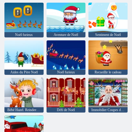
Noël furieux
Aventure de Noël
Sentiment de Noël
Aides du Père Noël
Noël furieux
Recueillir le cadeau
Bébé Hazel. Reindeer la surprise
Défi de Noël
Immobilier Coupes du Père Noël