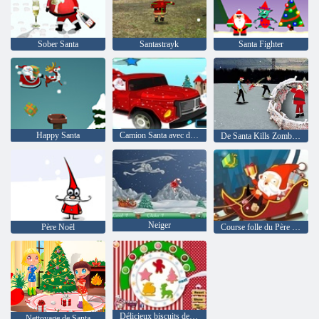
Sober Santa
Santastrayk
Santa Fighter
Happy Santa
Camion Santa avec des cadeaux
De Santa Kills Zombies 2
Neiger
Père Noël
Course folle du Père Noël
Délicieux biscuits de Noël
Nettoyage de Santa