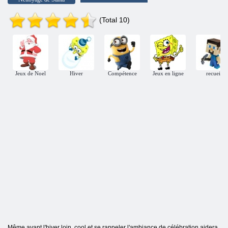
(Total 10)
Jeux de Noel
Hiver
Compétence
Jeux en ligne
recueil
Même avant l'hiver loin, cool et se rappeler l'ambiance de célébration aidera