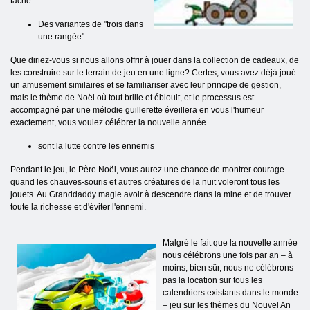
tâche.
Des variantes de "trois dans
une rangée"
Que diriez-vous si nous allons offrir à jouer dans la collection de cadeaux, de
les construire sur le terrain de jeu en une ligne? Certes, vous avez déjà joué
un amusement similaires et se familiariser avec leur principe de gestion,
mais le thème de Noël où tout brille et éblouit, et le processus est
accompagné par une mélodie guillerette éveillera en vous l'humeur
exactement, vous voulez célébrer la nouvelle année.
sont la lutte contre les ennemis
Pendant le jeu, le Père Noël, vous aurez une chance de montrer courage
quand les chauves-souris et autres créatures de la nuit voleront tous les
jouets. Au Granddaddy magie avoir à descendre dans la mine et de trouver
toute la richesse et d'éviter l'ennemi.
Malgré le fait que la nouvelle année
nous célébrons une fois par an – à
moins, bien sûr, nous ne célébrons
pas la location sur tous les
calendriers existants dans le monde
– jeu sur les thèmes du Nouvel An