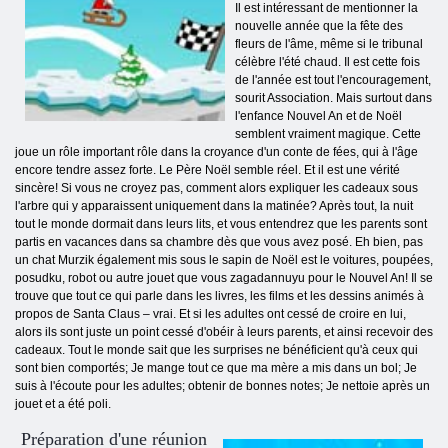
Il est intéressant de mentionner la
nouvelle année que la fête des
fleurs de l'âme, même si le tribunal
célèbre l'été chaud. Il est cette fois
de l'année est tout l'encouragement,
sourit Association. Mais surtout dans
l'enfance Nouvel An et de Noël
semblent vraiment magique. Cette
joue un rôle important rôle dans la croyance d'un conte de fées, qui à l'âge
encore tendre assez forte. Le Père Noël semble réel. Et il est une vérité
sincère! Si vous ne croyez pas, comment alors expliquer les cadeaux sous
l'arbre qui y apparaissent uniquement dans la matinée? Après tout, la nuit
tout le monde dormait dans leurs lits, et vous entendrez que les parents sont
partis en vacances dans sa chambre dès que vous avez posé. Eh bien, pas
un chat Murzik également mis sous le sapin de Noël est le voitures, poupées,
posudku, robot ou autre jouet que vous zagadannuyu pour le Nouvel An! Il se
trouve que tout ce qui parle dans les livres, les films et les dessins animés à
propos de Santa Claus – vrai. Et si les adultes ont cessé de croire en lui,
alors ils sont juste un point cessé d'obéir à leurs parents, et ainsi recevoir des
cadeaux. Tout le monde sait que les surprises ne bénéficient qu'à ceux qui
sont bien comportés; Je mange tout ce que ma mère a mis dans un bol; Je
suis à l'écoute pour les adultes; obtenir de bonnes notes; Je nettoie après un
jouet et a été poli.
Préparation d'une réunion