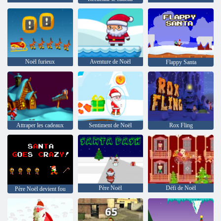
Noël furieux
Aventure de Noël
Flappy Santa
Attraper les cadeaux
Sentiment de Noël
Rox Fling
Père Noël
Défi de Noël
Père Noël devient fou