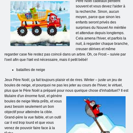
Père Noël cadeaux perdent
souvent et vous devez l'aider à
la recherche. Sinon, aucun
moyen, parce que sinon les
enfants seront privés des
surprises du Nouvel An méritée
et attendue depuis longtemps.
Cela amena l'hiver, et parfois la
nuit, à regarder chaque branche,
creuser dérives et même
regarder case Ne restez pas coincé dans un arbre. Oh, ce Frost – suivie par
l'oeil afin que l'œil est nécessaire, mais il petit bébé!
batailles de neige
Jeux Père Noël, ça fait toujours plaisir et de rires. Winter – juste un jeu de
boules de neige, et pourquoi ne pas les jeter au cours de l'hiver, le virtuel,
plus que le Père Noël a préparé pour nous quelque chose d'inhabituel? Il est
titulaire d'un énorme fusil, et génère
boules de neige Meta prêts, et vous
avez besoin seulement un bon
objectif pour atteindre la cible.
Grand-père la vue faible, et un outil
car il est trop lourd et que vous
venez de pouvoir faire face à la