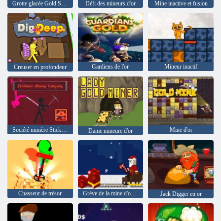
Grotte glacée Gold Strike
Défi des mineurs d'or
Mine inactive et fusion
Gardiens de l'or
Mineur inactif
Creuser en profondeur
Société minière Stickman
Mine d'or
Dame mineure d'or
Chasseur de trésor
Grève de la mine d'or Noël
Jack Digger en or