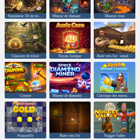
Simulateur 3D de trou de fouille d'arrière-cour
Mineur de diamant Minecraft
Mineurs fous
Chasseur de trésor
Noyau Aurique
Ruée vers l'or : simulateur d'or 3D
Creuser
Mineur de diamants spatiaux
Classique des mineurs d'or
PousserOr
Ruée vers l'or
Nugget Valley