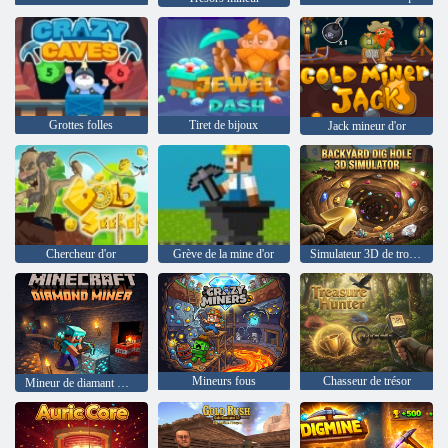
Grottes folles
Tiret de bijoux
Jack mineur d'or
Chercheur d'or
Grève de la mine d'or
Simulateur 3D de trou de fouille d'arrière-cour
Mineurs fous
Chasseur de trésor
Mineur de diamant Minecraft