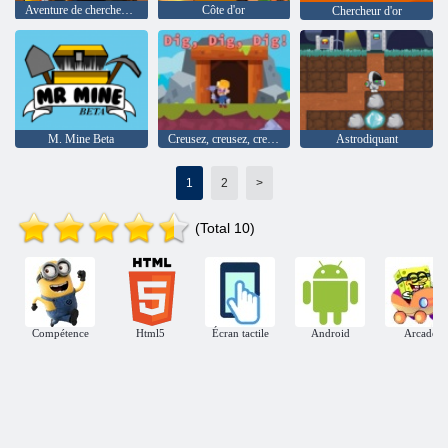
Aventure de chercheur de pépites
Côte d'or
Chercheur d'or
M. Mine Beta
Creusez, creusez, creusez!
Astrodiquant
1
2
>
(Total 10)
Compétence
Html5
Écran tactile
Android
Arcade