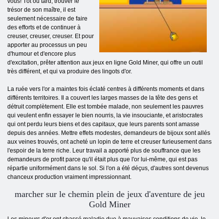
vous! Tôt ou tard, trouver le
trésor de son maître, il est
seulement nécessaire de faire
des efforts et de continuer à
creuser, creuser, creuser. Et pour
apporter au processus un peu
d'humour et d'encore plus
d'excitation, prêter attention aux jeux en ligne Gold Miner, qui offre un outil
très différent, et qui va produire des lingots d'or.
La ruée vers l'or a maintes fois éclaté centres à différents moments et dans
différents territoires. Il a couvert les larges masses de la tête des gens et
détruit complètement. Elle est tombée malade, non seulement les pauvres
qui veulent enfin essayer le bien nourris, la vie insouciante, et aristocrates
qui ont perdu leurs biens et des capitaux, que leurs parents sont amasse
depuis des années. Mettre effets modestes, demandeurs de bijoux sont allés
aux veines trouvés, ont acheté un lopin de terre et creuser furieusement dans
l'espoir de la terre riche. Leur travail a apporté plus de souffrance que les
demandeurs de profit parce qu'il était plus que l'or lui-même, qui est pas
répartie uniformément dans le sol. Si l'on a été déçus, d'autres sont devenus
chanceux production vraiment impressionnant.
marcher sur le chemin plein de jeux d'aventure de jeu
Gold Miner
Les mineurs d'or ont chassé maladie due à mauvaises conditions de vie, le