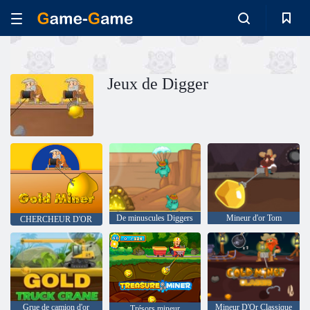
Jeux de Digger
De minuscules Diggers
Mineur d'or Tom
CHERCHEUR D'OR
Grue de camion d'or
Mineur D'Or Classique
Trésors mineur