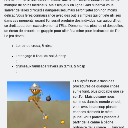
manque de soins médicaux. Mais les jeux en ligne Gold Miner va vous
sauver de telles difficultés dangereuses, mais seront jeter son non moins
délicat. Vous ferez connaissance avec des outils simples qui ont été utilisés
dans ces moments, quand l'or serait produire des individus, car aujourd'hui,
ce droit appartient exclusivement à l'Etat. Démonter les pioches et des pelles,
un écran de brouette et grappin pour aller à la mine pour l'extraction de l'or.
Le jeu devra:
Le rez-de creux; & nbsp
;
Le rinçage à l'eau du sol; & nbsp
;
grumeaux tamisage travers un tamis. & Nbsp
;
Et si après tout le flash des
procédures de quelque chose
sur le fond, plus probable que ce
soit l'or. Mais puisque nous
sommes dans le monde virtuel,
vous avez beaucoup plus de
chances d'obtenir le métal
jaune. Vous pouvez prendre à
partir de la canne à pêche
ordinaire de la rivière, lui lançant