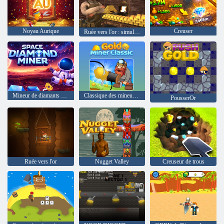
Noyau Aurique
Creuser
Ruée vers l'or : simulateur d'or 3D
Mineur de diamants spatiaux
Classique des mineurs d'or
PousserOr
Ruée vers l'or
Nugget Valley
Creuseur de trous