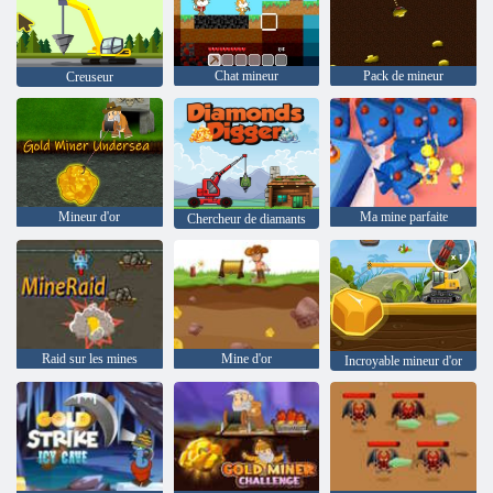
Chat mineur
Pack de mineur
Creuseur
Mineur d'or
Ma mine parfaite
Chercheur de diamants
Raid sur les mines
Mine d'or
Incroyable mineur d'or