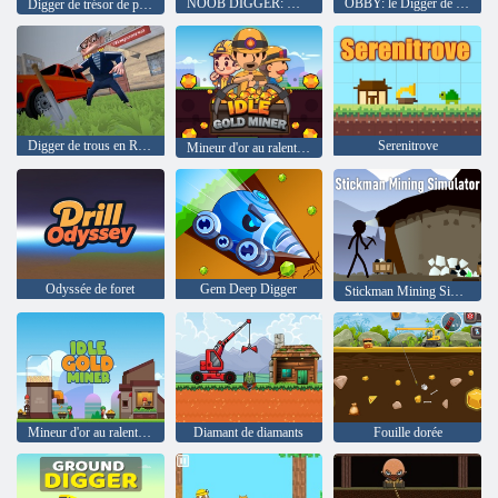
NOOB DIGGER: Miner de forage pro
OBBY: le Digger de trou
Digger de trésor de pillage
Digger de trous en Russie
Serenitrove
Mineur d'or au ralentissement
Odyssée de foret
Gem Deep Digger
Stickman Mining Simulator
Mineur d'or au ralentissement
Diamant de diamants
Fouille dorée