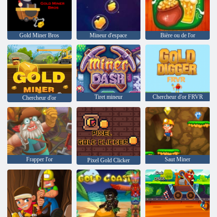
Gold Miner Bros
Mineur d'espace
Bière ou de l'or
Tiret mineur
Chercheur d'or FRVR
Chercheur d'or
Frapper l'or
Saut Miner
Pixel Gold Clicker