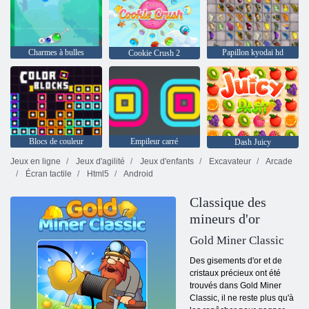
Charmes à bulles
Papillon kyodai hd
Cookie Crush 2
Blocs de couleur
Empileur carré
Dash Juicy
Jeux en ligne
Jeux d'agilité
Jeux d'enfants
Excavateur
Arcade
Écran tactile
Html5
Android
Classique des
mineurs d'or
Gold Miner Classic
Des gisements d'or et de
cristaux précieux ont été
trouvés dans Gold Miner
Classic, il ne reste plus qu'à