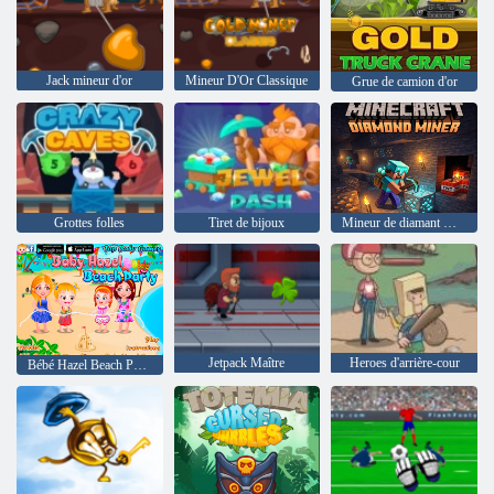
Jack mineur d'or
Mineur D'Or Classique
Grue de camion d'or
Grottes folles
Tiret de bijoux
Mineur de diamant Minecraft
Jetpack Maître
Heroes d'arrière-cour
Bébé Hazel Beach Party