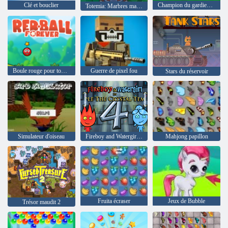
Clé et bouclier
Champion du gardien de but
Totemia: Marbres maudits
Boule rouge pour toujours
Guerre de pixel fou
Stars du réservoir
Simulateur d'oiseau
Fireboy and Watergirl 4: The Crystal Temple
Mahjong papillon
Fruita écraser
Jeux de Bubble
Trésor maudit 2