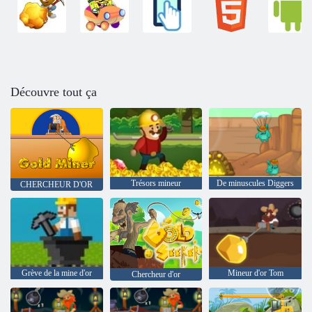
Découvre tout ça
Trésors mineur
De minuscules Diggers
CHERCHEUR D'OR
Grève de la mine d'or
Mineur d'or Tom
Chercheur d'or