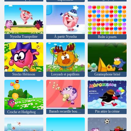
Nyusha Trampoline
À partir Nyusha
Boîte à jouets
Stocks Hérisson
Losyash et papillons
Gramophone brisé
Barash recueille bouquet
Pin attire la crème
Croche et Hedgehog recueillir des dons