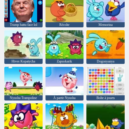
Trump battu face lol
Récolte
Memorina
Hives Kopatycha
Zapuskarik
Dogonyanya
Nyusha Trampoline
À partir Nyusha
Boîte à jouets