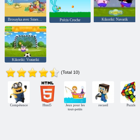
Brosayka avec Smeshariki
Kikoriki: Navarik
Précis Croche
Kikoriki: Vratariki
(Total 10)
Compétence
Html5
Jeux pour les
recueil
Puzzle
tout-petits