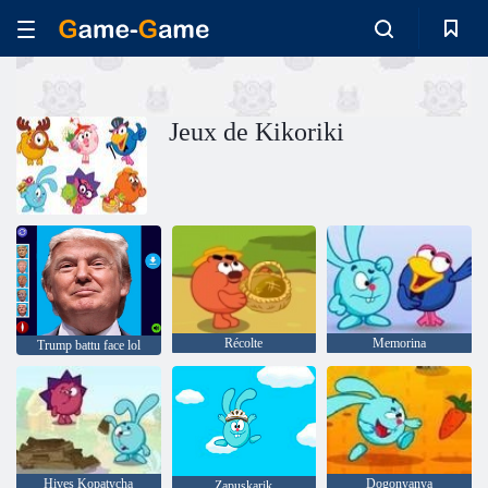
Jeux de Kikoriki
Récolte
Memorina
Trump battu face lol
Hives Kopatycha
Dogonyanya
Zapuskarik