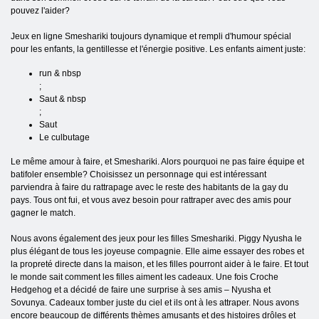
pouvez l'aider?
Jeux en ligne Smeshariki toujours dynamique et rempli d'humour spécial
pour les enfants, la gentillesse et l'énergie positive. Les enfants aiment juste:
run & nbsp
;
Saut & nbsp
;
Saut
Le culbutage
Le même amour à faire, et Smeshariki. Alors pourquoi ne pas faire équipe et
batifoler ensemble? Choisissez un personnage qui est intéressant
parviendra à faire du rattrapage avec le reste des habitants de la gay du
pays. Tous ont fui, et vous avez besoin pour rattraper avec des amis pour
gagner le match.
Nous avons également des jeux pour les filles Smeshariki. Piggy Nyusha le
plus élégant de tous les joyeuse compagnie. Elle aime essayer des robes et
la propreté directe dans la maison, et les filles pourront aider à le faire. Et tout
le monde sait comment les filles aiment les cadeaux. Une fois Croche
Hedgehog et a décidé de faire une surprise à ses amis – Nyusha et
Sovunya. Cadeaux tomber juste du ciel et ils ont à les attraper. Nous avons
encore beaucoup de différents thèmes amusants et des histoires drôles et