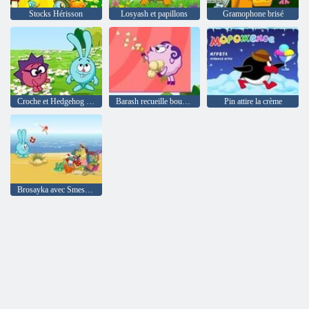
Stocks Hérisson
Losyash et papillons
Gramophone brisé
Croche et Hedgehog recueillir des dons
Barash recueille bouquet
Pin attire la crème
Brosayka avec Smeshariki