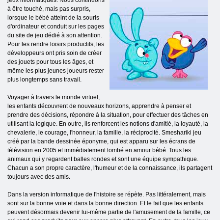
à être touché, mais pas surpris,
lorsque le bébé atteint de la souris
d'ordinateur et conduit sur les pages
du site de jeu dédié à son attention.
Pour les rendre loisirs productifs, les
développeurs ont pris soin de créer
des jouets pour tous les âges, et
même les plus jeunes joueurs rester
plus longtemps sans travail.
Voyager à travers le monde virtuel,
les enfants découvrent de nouveaux horizons, apprendre à penser et
prendre des décisions, répondre à la situation, pour effectuer des tâches en
utilisant la logique. En outre, ils renforcent les notions d'amitié, la loyauté, la
chevalerie, le courage, l'honneur, la famille, la réciprocité. Smeshariki jeu
créé par la bande dessinée éponyme, qui est apparu sur les écrans de
télévision en 2005 et immédiatement tombé en amour bébé. Tous les
animaux qui y regardent balles rondes et sont une équipe sympathique.
Chacun a son propre caractère, l'humeur et de la connaissance, ils partagent
toujours avec des amis.
Dans la version informatique de l'histoire se répète. Pas littéralement, mais
sont sur la bonne voie et dans la bonne direction. Et le fait que les enfants
peuvent désormais devenir lui-même partie de l'amusement de la famille, ce