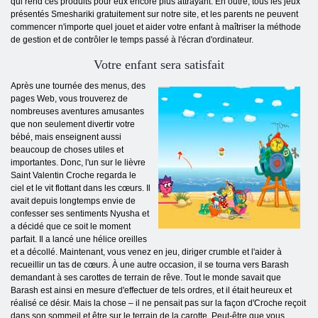
qui rend ces produits pour eux encore plus attrayant. En outre, tous les jeux
présentés Smeshariki gratuitement sur notre site, et les parents ne peuvent
commencer n'importe quel jouet et aider votre enfant à maîtriser la méthode
de gestion et de contrôler le temps passé à l'écran d'ordinateur.
Votre enfant sera satisfait
Après une tournée des menus, des
pages Web, vous trouverez de
nombreuses aventures amusantes
que non seulement divertir votre
bébé, mais enseignent aussi
beaucoup de choses utiles et
importantes. Donc, l'un sur le lièvre
Saint Valentin Croche regarda le
ciel et le vit flottant dans les cœurs. Il
avait depuis longtemps envie de
confesser ses sentiments Nyusha et
a décidé que ce soit le moment
parfait. Il a lancé une hélice oreilles
et a décollé. Maintenant, vous venez en jeu, diriger crumble et l'aider à
recueillir un tas de cœurs. À une autre occasion, il se tourna vers Barash
demandant à ses carottes de terrain de rêve. Tout le monde savait que
Barash est ainsi en mesure d'effectuer de tels ordres, et il était heureux et
réalisé ce désir. Mais la chose – il ne pensait pas sur la façon d'Croche reçoit
dans son sommeil et être sur le terrain de la carotte. Peut-être que vous