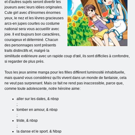
et d'autres sujets seront divertir les
joueurs avec leurs idées originales.
Cute girl avec d'énormes énormes
yeux, le nez et les lèvres gracieuses
arcs-en jupes courtes ou costume
national sera vous accueillir avec
joie. Il est toujours bon caractères,
courageux et déterminé. Chacun
des personnages sont présents
traits distinctifs et, malgré la
similitude extérieure avec un rapide coup d'œil, ils sont difficiles à confondre,
si regarder de plus près.
Tous les jeux anime manga pour les filles diffèrent luminosité inhabituelle,
mais quand vous considérez qu'ils vivent dans un monde de fantaisie, cela
ne veut pas surprenant. Mais ce fait ne rend pas inaccessible, parce que,
comme toute adolescente, notre héroïne aime:
aller sur les dates, & nbsp
;
tomber en amour, & nbsp
;
triste, & nbsp
;
la danse et le sport. & Nbsp