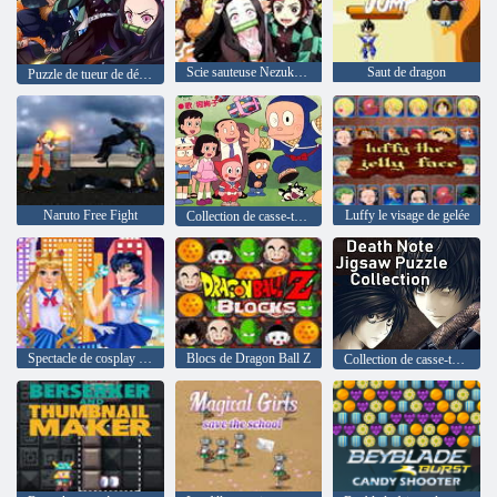
Scie sauteuse Nezuko Tanjiro
Saut de dragon
Puzzle de tueur de démons
Naruto Free Fight
Luffy le visage de gelée
Collection de casse-tête Ninja Hattori-kun
Spectacle de cosplay de Sailor Moon
Blocs de Dragon Ball Z
Collection de casse-tête d'anime Death Note