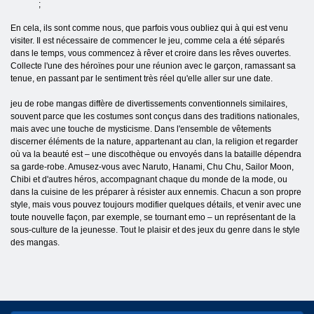
;
En cela, ils sont comme nous, que parfois vous oubliez qui à qui est venu
visiter. Il est nécessaire de commencer le jeu, comme cela a été séparés
dans le temps, vous commencez à rêver et croire dans les rêves ouvertes.
Collecte l'une des héroïnes pour une réunion avec le garçon, ramassant sa
tenue, en passant par le sentiment très réel qu'elle aller sur une date.
jeu de robe mangas diffère de divertissements conventionnels similaires,
souvent parce que les costumes sont conçus dans des traditions nationales,
mais avec une touche de mysticisme. Dans l'ensemble de vêtements
discerner éléments de la nature, appartenant au clan, la religion et regarder
où va la beauté est – une discothèque ou envoyés dans la bataille dépendra
sa garde-robe. Amusez-vous avec Naruto, Hanami, Chu Chu, Sailor Moon,
Chibi et d'autres héros, accompagnant chaque du monde de la mode, ou
dans la cuisine de les préparer à résister aux ennemis. Chacun a son propre
style, mais vous pouvez toujours modifier quelques détails, et venir avec une
toute nouvelle façon, par exemple, se tournant emo – un représentant de la
sous-culture de la jeunesse. Tout le plaisir et des jeux du genre dans le style
des mangas.