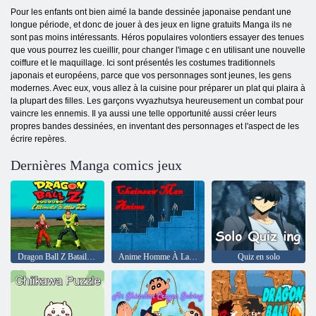
Pour les enfants ont bien aimé la bande dessinée japonaise pendant une
longue période, et donc de jouer à des jeux en ligne gratuits Manga ils ne
sont pas moins intéressants. Héros populaires volontiers essayer des tenues
que vous pourrez les cueillir, pour changer l'image c en utilisant une nouvelle
coiffure et le maquillage. Ici sont présentés les costumes traditionnels
japonais et européens, parce que vos personnages sont jeunes, les gens
modernes. Avec eux, vous allez à la cuisine pour préparer un plat qui plaira à
la plupart des filles. Les garçons vvyazhutsya heureusement un combat pour
vaincre les ennemis. Il ya aussi une telle opportunité aussi créer leurs
propres bandes dessinées, en inventant des personnages et l'aspect de les
écrire repères.
Dernières Manga comics jeux
Dragon Ball Z Bataille Ultime 22
Anime Homme À La Tronçonneuse
Quiz en solo