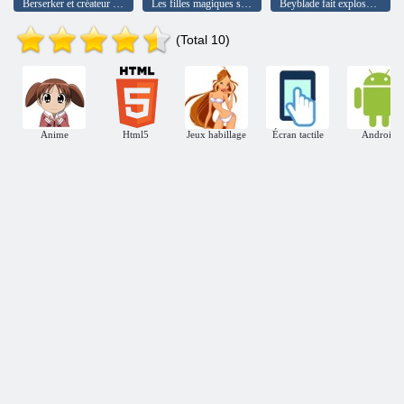
Berserker et créateur de vignettes
Les filles magiques sauvent l'école
Beyblade fait exploser Candy Shooter
(Total 10)
Anime
Html5
Jeux habillage
Écran tactile
Android