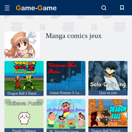
Manga comics jeux
Anime Homme À La Tronçonneuse
Quiz en solo
Dragon Ball Z Bataille Ultime 22
Puzzle Chiikawa
Dragon Ball Nova éclate
M. Shinchan Crayon Résolution