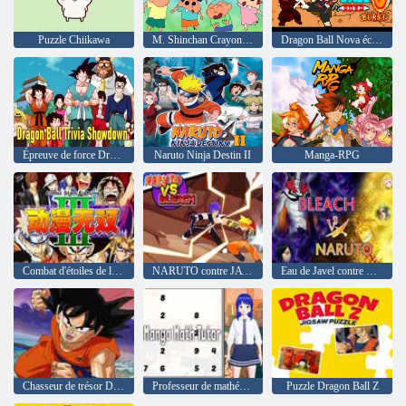
Puzzle Chiikawa
M. Shinchan Crayon Résolution
Dragon Ball Nova éclate
Épreuve de force Dragon Ball
Naruto Ninja Destin II
Manga-RPG
Combat d'étoiles de la bande dessinée 3. 2
NARUTO contre JAVEL
Eau de Javel contre Naruto 3. 3
Chasseur de trésor Dragon Ball
Professeur de mathématiques manga
Puzzle Dragon Ball Z