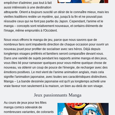
empêcher d'admirer, pas tout à fait
aussi intéressés à une destination
attrayante. Orient a toujours suscité un désir de le connaître mieux, mais les
vieilles traditions restée un mystère, qui, jusqu'à la fin et ne pouvait pas
résoudre ceux qui ne font pas partie du Japon. Cependant, l'anime et le
manga – concepts sont relativement nouveaux, et certains éléments de
l'image, même empruntés à l'Occident.
Nous vous offrons le manga de jeu, parce que nous savons que de
nombreux fans sont impatients direction de chaque occasion pour ouvrir un
nouveau jouet pour profiter de socialiser avec ses héros. Déjà depuis
longtemps visages préférés et familiers seront comparaître devant vous.
Dans une variété de sujets pendant les rapports anime manga et des jeux,
vous êtes lié pour ramasser quelques pour vous-même quelque chose de
nouveau, va obtenir un coup de pouce de l'énergie, de recharger avec des
émotions positives. Le mot vient de l'anime animation anglais, mais cela
signifie l'animation japonaise, avec toutes ses caractéristiques distinctives.
Manga – La bande dessinée japonaise est qu'il ya longtemps acheté une
vraie faveur non seulement à la maison, un bien au-delà de son visage.
Jeux passionnants Manga
Au cours de jeux pour les filles
manga comics odevalok de
nombreuses variantes, de colorants