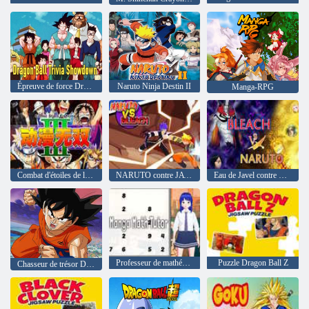
Épreuve de force Dragon Ball
Naruto Ninja Destin II
Manga-RPG
Combat d'étoiles de la bande dessinée 3. 2
NARUTO contre JAVEL
Eau de Javel contre Naruto 3. 3
Professeur de mathématiques manga
Puzzle Dragon Ball Z
Chasseur de trésor Dragon Ball