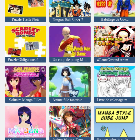
Puzzle Trèfle Noir
Habillage de Goku
Dragon Ball Super 7 DiFFÉRENCES
Puzzle Obligations écarlates
Un coup de poing Man jeu 3D
4GameGround Anime Manga Coloriage
Solitaire Manga Filles
Anime fille fantaisie habiller
Livre de coloriage manga anime
Anime Manga: Trouver des lettres
Saut en cube de style manga