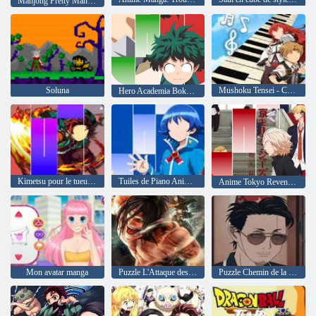
Mahjong Pretty Manga Girls
Soluna
Mushoku Tensei - Carreaux de piano
Hero Academia Boku Anime Manga Piano Tuiles Jeux
Kimetsu pour le tueur démoniaque S2
Tuiles de Piano Anime Iruma-Kun
Anime Tokyo Revengers Piano Tiles Jeux
Mon avatar manga
Puzzle L'Attaque des Titans
Puzzle Chemin de la maison mari