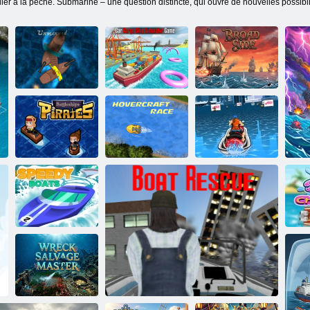
ller à la pêche. Submarine – une question distincte, qui ouvre de nouvelles possi
Jeu de
simulation de
PirateBattle. Io
cargo de voiture
Côté large
Course
Rush de
Cuirassés pirates
d'aéroglisseurs
l'embarcation
Bateaux de
vitesse