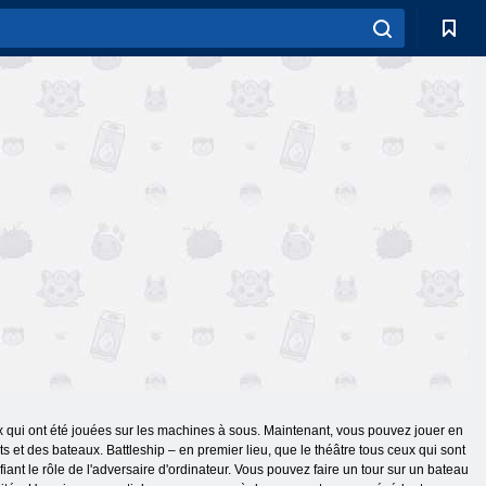
 qui ont été jouées sur les machines à sous. Maintenant, vous pouvez jouer en
hts et des bateaux. Battleship – en premier lieu, que le théâtre tous ceux qui sont
ant le rôle de l'adversaire d'ordinateur. Vous pouvez faire un tour sur un bateau