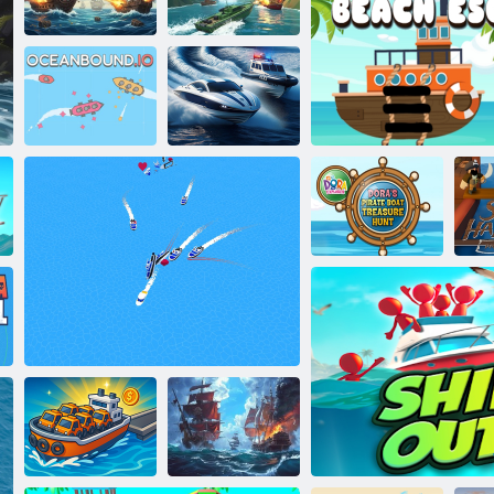
Contrôleur
inactives
Guerre des navires. io
Renégat
Nav
Marées de
Raider de la
fortune
rivière 3D
En direction de
Évasion
l'océan. io
Jetstream
Dora la chasse
au trésor de
bateau pirate de
l'explorateur
Dora
Évasion sur la plage de