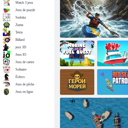
Match 3 jeux
Jeux de puzzle
Sudoku
Zuma
Esquive d'astéroïde
Tetris
Billard
jeux 3D
Jeux IO
Jeux de cartes
Solitaire
Échecs
Quête de
Jeux de pêche
carburant marin
Kayak Kanyon
Expédier
Jeux en ligne
Patrouille de la
Héros des mers
mer Rouge