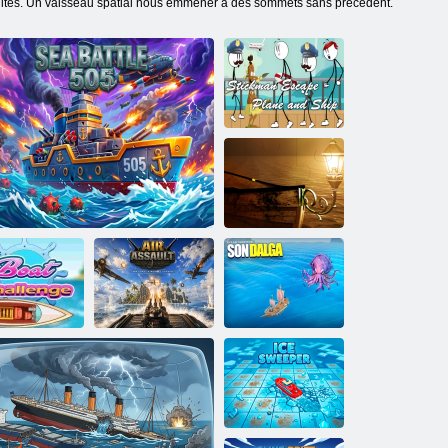
bilités. Un vaisseau spatial nous emmener à des sommets sans précédent.
Stickman
Escape- Avion et
bateau
Vieux bateau à
rames
Assaut aérien :
Son Dalga,
défense des
survivant de
Défi bateau
Bataille navale 505
navires
l'océan