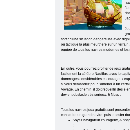
nav
Jac
dan
Jac
Jeu
gro
sortir d'une situation dangereuse avec digni
ou tactique la plus meurtrière sur un terrain
équipé de tous les navires modernes et les m
En outre, vous pourrez profiter de jeux grat
facilement la célèbre Nautilus, avec le cap
dommages considérables et courageux capit
si vous demandez pour l'amener à un certain e
Voyage. En chemin, il doit recueillir des él
devient obstacle très sérieux. & Nbsp
;
Tous les navires jeux gratuits sont présent
construire un grand navire, puis le tester da
Soyez navigateur courageux, & nbs
;