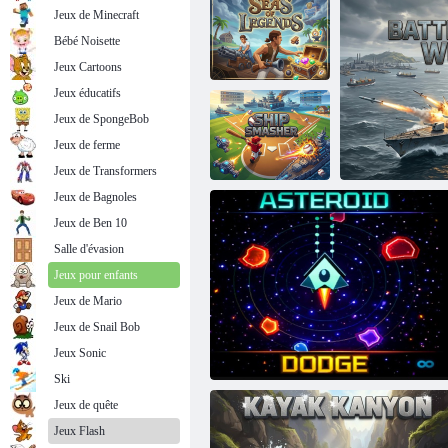
Jeux de Minecraft
Bébé Noisette
Jeux Cartoons
Jeux éducatifs
Jeux de SpongeBob
Mers de
Jeux de ferme
légendes
Batailles pour bateaux
Jeux de Transformers
Jeux de Bagnoles
Jeux de Ben 10
Écraseur de
Salle d'évasion
navires
Jeux pour enfants
Jeux de Mario
Jeux de Snail Bob
Jeux Sonic
Monde de l
Ski
Jeux de quête
Jeux Flash