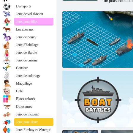
de plaisance ou a
Des sports
Jeux de vol d'avion
Jeux pour filles
Les chevaux
Jeux de poney
Jeux d'habillage
Jeux de Barbie
Jeux de cuisine
Coiffeur
Jeux de coloriage
Maquillage
Gelé
Blocs colorés
Dinosaures
Jeux de incident
Guerre de cuirassé
Jeux pour deux
Jeux Fireboy et Watergirl