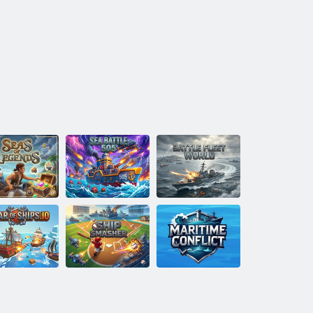
Mers de
Bataille navale
Monde de la
légendes
505
flotte de combat
Guerre des
Écraseur de