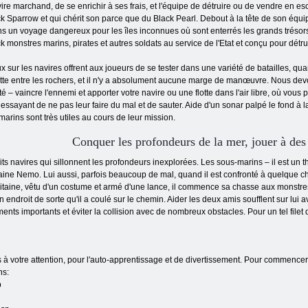
ire marchand, de se enrichir à ses frais, et l'équipe de détruire ou de vendre en es
k Sparrow et qui chérit son parce que du Black Pearl. Debout à la tête de son équ
s un voyage dangereux pour les îles inconnues où sont enterrés les grands trésors. 
k monstres marins, pirates et autres soldats au service de l'Etat et conçu pour détr
x sur les navires offrent aux joueurs de se tester dans une variété de batailles, qu
tte entre les rochers, et il n'y a absolument aucune marge de manœuvre. Nous devo
té – vaincre l'ennemi et apporter votre navire ou une flotte dans l'air libre, où v
, essayant de ne pas leur faire du mal et de sauter. Aide d'un sonar palpé le fond à 
arins sont très utiles au cours de leur mission.
Conquer les profondeurs de la mer, jouer à des
uits navires qui sillonnent les profondeurs inexplorées. Les sous-marins – il est un 
itaine Nemo. Lui aussi, parfois beaucoup de mal, quand il est confronté à quelqu
aine, vêtu d'un costume et armé d'une lance, il commence sa chasse aux monstre
ndroit de sorte qu'il a coulé sur le chemin. Aider les deux amis soufflent sur lui ave
éments importants et éviter la collision avec de nombreux obstacles. Pour un tel fil
és à votre attention, pour l'auto-apprentissage et de divertissement. Pour commen
ns:
p