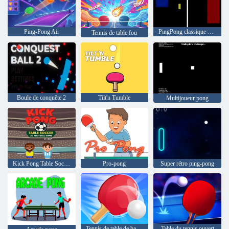
Ping-Pong Air
PingPong classique 8 bits
Tennis de table fou
Boule de conquête 2
Tilt'n Tumble
Multijoueur pong
Kick Pong Table Soccer
Pro-pong
Super rétro ping-pong
Tennis de table de bataille de ping-pong
Table du tennis ouvert