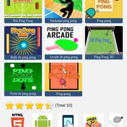
But Ping Pong
Stickman ping pong
Ping-pong
Arcade de ping-pong
Ping-Pong 3D
Balle de ping pong
Point de ping-pong
Ping-pong
(Total 10)