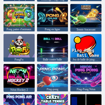
Pong pattes d'animaux
Pong en ligne
Tennis fracassant
PongFu
Balle contre balle
Jeu de balle de ping-pong
Ping-pong
Ping-Pong Néon
Néon Hockey 2