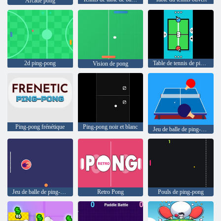
Arcade pong
2d ping-pong
Table de tennis de ping-pong 2D
Vision de pong
Ping-pong frénétique
Ping-pong noir et blanc
Jeu de balle de ping-pong en ligne
Jeu de balle de ping-pong
Retro Pong
Pouls de ping-pong