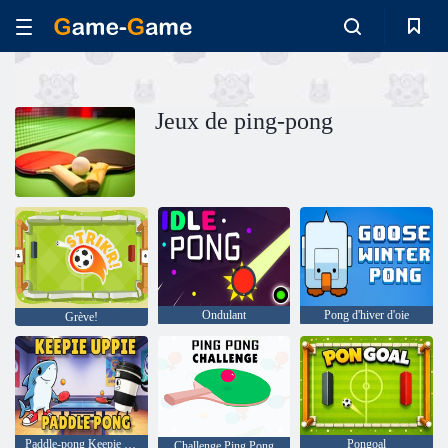
Jeux de ping-pong
Ondulant
Pong d'hiver d'oie
Grève!
Paddle-pong Keepie Uppie
Pongoal
Challenge Ping Pong