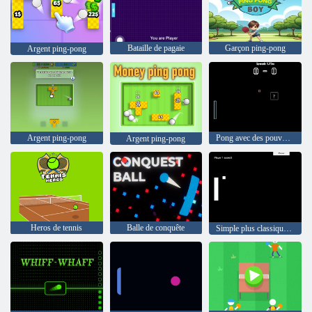
Bataille de pagaie
Garçon ping-pong
Argent ping-pong
Argent ping-pong
Pong avec des pouvoirs
Argent ping-pong
Heros de tennis
Balle de conquête
Simple plus classique pong