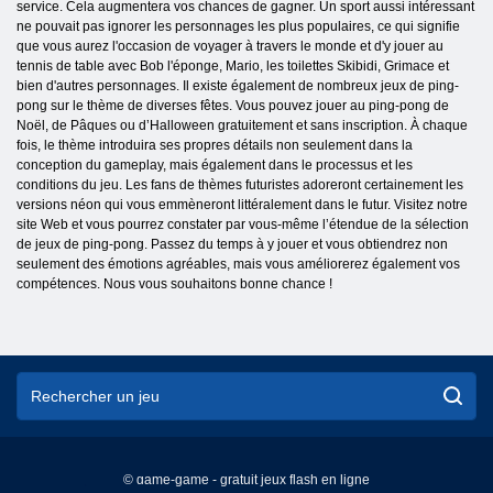
service. Cela augmentera vos chances de gagner. Un sport aussi intéressant
ne pouvait pas ignorer les personnages les plus populaires, ce qui signifie
que vous aurez l'occasion de voyager à travers le monde et d'y jouer au
tennis de table avec Bob l'éponge, Mario, les toilettes Skibidi, Grimace et
bien d'autres personnages. Il existe également de nombreux jeux de ping-
pong sur le thème de diverses fêtes. Vous pouvez jouer au ping-pong de
Noël, de Pâques ou d’Halloween gratuitement et sans inscription. À chaque
fois, le thème introduira ses propres détails non seulement dans la
conception du gameplay, mais également dans le processus et les
conditions du jeu. Les fans de thèmes futuristes adoreront certainement les
versions néon qui vous emmèneront littéralement dans le futur. Visitez notre
site Web et vous pourrez constater par vous-même l’étendue de la sélection
de jeux de ping-pong. Passez du temps à y jouer et vous obtiendrez non
seulement des émotions agréables, mais vous améliorerez également vos
compétences. Nous vous souhaitons bonne chance !
© game-game - gratuit jeux flash en ligne