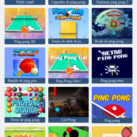
Whiff whaff
Légendes de ping-pong
Stickman ping pong 2
Tennis de table de ping-pong
Boule de ping-pong Noël
Ping-pong 3D
Bataille de ping-pong - Tennis de table
Ping-pong rétro
Ping-Pong Allez!
Tireur de ping-pong
Ciel Pong
Ping-pong