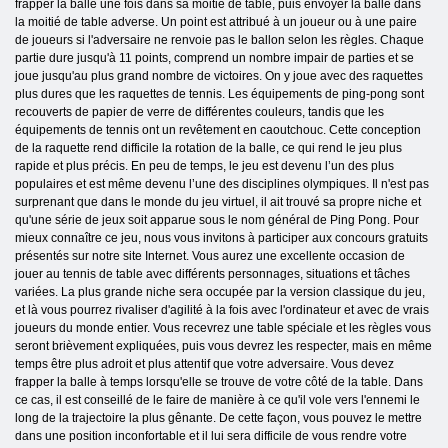
frapper la balle une fois dans sa moitié de table, puis envoyer la balle dans
la moitié de table adverse. Un point est attribué à un joueur ou à une paire
de joueurs si l'adversaire ne renvoie pas le ballon selon les règles. Chaque
partie dure jusqu'à 11 points, comprend un nombre impair de parties et se
joue jusqu'au plus grand nombre de victoires. On y joue avec des raquettes
plus dures que les raquettes de tennis. Les équipements de ping-pong sont
recouverts de papier de verre de différentes couleurs, tandis que les
équipements de tennis ont un revêtement en caoutchouc. Cette conception
de la raquette rend difficile la rotation de la balle, ce qui rend le jeu plus
rapide et plus précis. En peu de temps, le jeu est devenu l’un des plus
populaires et est même devenu l’une des disciplines olympiques. Il n'est pas
surprenant que dans le monde du jeu virtuel, il ait trouvé sa propre niche et
qu'une série de jeux soit apparue sous le nom général de Ping Pong. Pour
mieux connaître ce jeu, nous vous invitons à participer aux concours gratuits
présentés sur notre site Internet. Vous aurez une excellente occasion de
jouer au tennis de table avec différents personnages, situations et tâches
variées. La plus grande niche sera occupée par la version classique du jeu,
et là vous pourrez rivaliser d'agilité à la fois avec l'ordinateur et avec de vrais
joueurs du monde entier. Vous recevrez une table spéciale et les règles vous
seront brièvement expliquées, puis vous devrez les respecter, mais en même
temps être plus adroit et plus attentif que votre adversaire. Vous devez
frapper la balle à temps lorsqu'elle se trouve de votre côté de la table. Dans
ce cas, il est conseillé de le faire de manière à ce qu'il vole vers l'ennemi le
long de la trajectoire la plus gênante. De cette façon, vous pouvez le mettre
dans une position inconfortable et il lui sera difficile de vous rendre votre