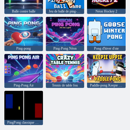
Balle contre balle
Jeu de balle de ping-pong
Néon Hockey 2
Ping-pong
Ping-Pong Néon
Pong d'hiver d'oie
Ping-Pong Air
Tennis de table fou
Paddle-pong Keepie Uppie
PingPong classique 8 bits