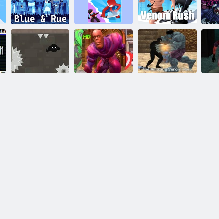
Ma
Super Cloneur
Ruée vers le
M
Bleu et rue
3D
venin
L'aventure de
Venom Hero
L'incroyable
Ve
Venom
Street Fighting
héros Venom