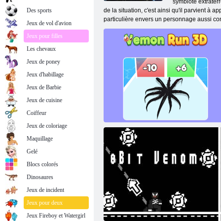
symbiote extraterr
Des sports
de la situation, c'est ainsi qu'il parvient à
particulière envers un personnage aussi con
Jeux de vol d'avion
Jeux pour filles
Les chevaux
Jeux de poney
Jeux d'habillage
Jeux de Barbie
Jeux de cuisine
Coiffeur
Jeux de coloriage
Maquillage
Gelé
Blocs colorés
Dinosaures
Jeux de incident
Jeux pour deux
Venom Run 3D
Jeux Fireboy et Watergirl