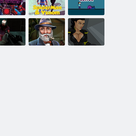
rvel Spider-
an Venoms
Spiderman et
Horreur de
Vengeance
Venom
Steveman
nom Zombie
Plantes
Deadly Venom
Shooter
venimeuses
Origins