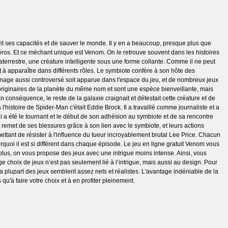
 ses capacités et de sauver le monde. Il y en a beaucoup, presque plus que
éros. Et ce méchant unique est Venom. On le retrouve souvent dans les histoires
aterrestre, une créature intelligente sous une forme collante. Comme il ne peut
ent à apparaître dans différents rôles. Le symbiote confère à son hôte des
onnage aussi controversé soit apparue dans l'espace du jeu, et de nombreux jeux
 originaires de la planète du même nom et sont une espèce bienveillante, mais
 conséquence, le reste de la galaxie craignait et détestait cette créature et de
'histoire de Spider-Man c'était Eddie Brock. Il a travaillé comme journaliste et a
ui a été le tournant et le début de son adhésion au symbiote et de sa rencontre
met de ses blessures grâce à son lien avec le symbiote, et leurs actions
tant de résister à l'influence du tueur incroyablement brutal Lee Price. Chacun
quoi il est si différent dans chaque épisode. Le jeu en ligne gratuit Venom vous
e plus, on vous propose des jeux avec une intrigue moins intense. Ainsi, vous
ge choix de jeux n’est pas seulement lié à l’intrigue, mais aussi au design. Pour
 la plupart des jeux semblent assez nets et réalistes. L'avantage indéniable de la
qu'à faire votre choix et à en profiter pleinement.