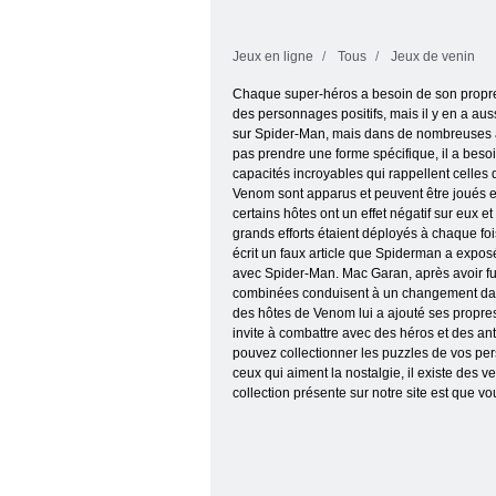
Jeux en ligne
Tous
Jeux de venin
Chaque super-héros a besoin de son propre 
des personnages positifs, mais il y en a au
sur Spider-Man, mais dans de nombreuses aut
pas prendre une forme spécifique, il a besoin
capacités incroyables qui rappellent celles
Venom sont apparus et peuvent être joués en
certains hôtes ont un effet négatif sur eux 
grands efforts étaient déployés à chaque foi
écrit un faux article que Spiderman a exposé
avec Spider-Man. Mac Garan, après avoir fu
combinées conduisent à un changement dans s
des hôtes de Venom lui a ajouté ses propres 
invite à combattre avec des héros et des ant
pouvez collectionner les puzzles de vos pers
ceux qui aiment la nostalgie, il existe des v
collection présente sur notre site est que vo