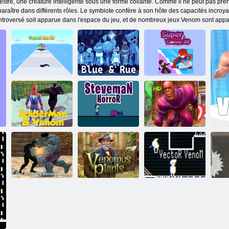
estre, une créature intelligente sous une forme collante. Comme il ne peut pas prend
 apparaître dans différents rôles. Le symbiote confère à son hôte des capacités incroy
troversé soit apparue dans l'espace du jeu, et de nombreux jeux Venom sont apparu
Super Cloneur
Venom Run 3D
Bleu et rue
3D
Spiderman et
Horreur de
Venom Hero
Venom
Steveman
Street Fighting
L'incroyable
Plantes
L
héros Venom
venimeuses
Venin de vecteur