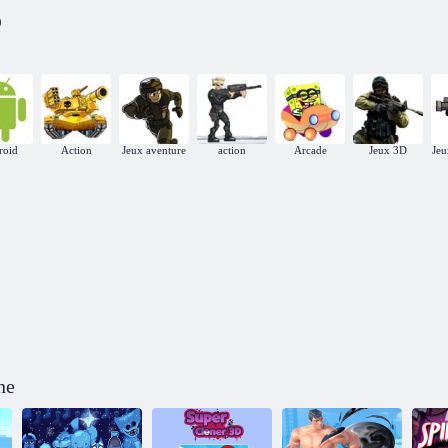
)
roid
Action
Jeux aventure
action
Arcade
Jeux 3D
Jeu
ne