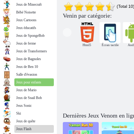
Jeux de Minecraft
(Total 10
Bébé Noisette
Venin par catégorie:
Jeux Cartoons
Jeux éducatifs
Jeux de SpongeBob
Jeux de ferme
Html5
Écran tactile
And
Jeux de Transformers
Venin 8 bits
Jeux de Bagnoles
Jeux de Ben 10
Salle d'évasion
Jeux pour enfants
Jeux de Mario
Jeux de Snail Bob
Jeux Sonic
Ski
Dernières Jeux Venom en lig
Jeux de quête
Jeux Flash