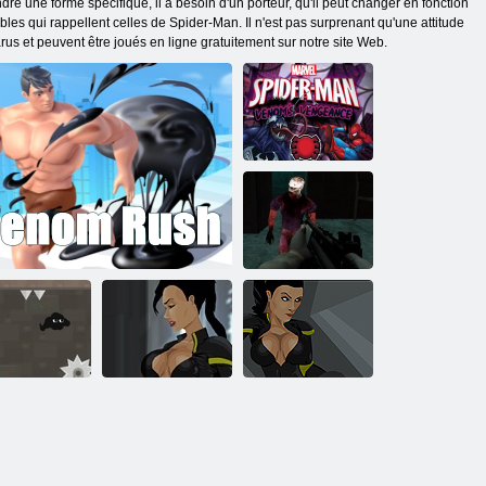
re une forme spécifique, il a besoin d'un porteur, qu'il peut changer en fonction
ables qui rappellent celles de Spider-Man. Il n'est pas surprenant qu'une attitude
s et peuvent être joués en ligne gratuitement sur notre site Web.
Marvel Spider-
Man Venoms
Vengeance
Venom Zombie
Shooter
'aventure de
Deadly Venom
Venom
Ruée vers le venin
Poison mortel
Origins