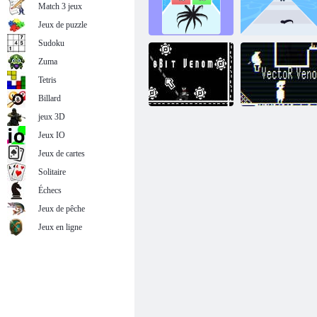
Match 3 jeux
Jeux de puzzle
Sudoku
Zuma
Tetris
Venom Run 3D
Venom Run 3D
Billard
jeux 3D
Jeux IO
Jeux de cartes
Venin 8 bits
Venin de vecteur
Solitaire
Échecs
Jeux de pêche
Jeux en ligne