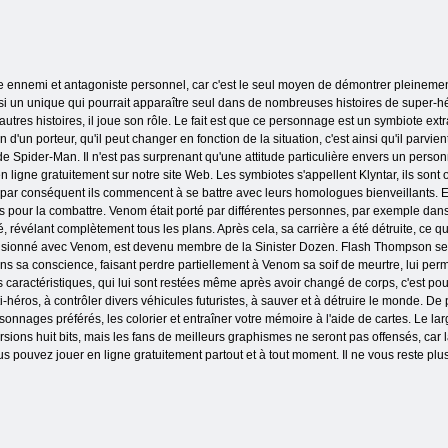
ennemi et antagoniste personnel, car c'est le seul moyen de démontrer pleinement
ssi un unique qui pourrait apparaître seul dans de nombreuses histoires de super-h
res histoires, il joue son rôle. Le fait est que ce personnage est un symbiote extr
 d'un porteur, qu'il peut changer en fonction de la situation, c'est ainsi qu'il parvi
 de Spider-Man. Il n'est pas surprenant qu'une attitude particulière envers un pers
 ligne gratuitement sur notre site Web. Les symbiotes s'appellent Klyntar, ils sont
et par conséquent ils commencent à se battre avec leurs homologues bienveillants. En
s pour la combattre. Venom était porté par différentes personnes, par exemple dans l
, révélant complètement tous les plans. Après cela, sa carrière a été détruite, ce q
sionné avec Venom, est devenu membre de la Sinister Dozen. Flash Thompson se re
a conscience, faisant perdre partiellement à Venom sa soif de meurtre, lui permet
caractéristiques, qui lui sont restées même après avoir changé de corps, c'est pour
i-héros, à contrôler divers véhicules futuristes, à sauver et à détruire le monde. D
onnages préférés, les colorier et entraîner votre mémoire à l'aide de cartes. Le lar
ersions huit bits, mais les fans de meilleurs graphismes ne seront pas offensés, car
us pouvez jouer en ligne gratuitement partout et à tout moment. Il ne vous reste plus 