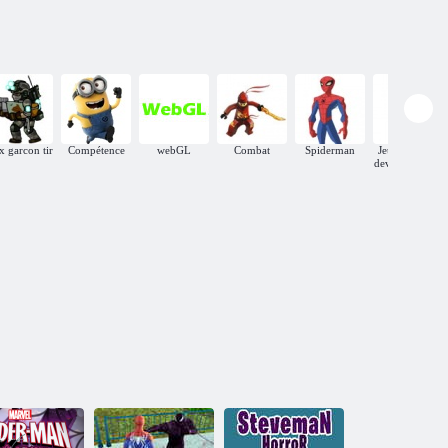
x garcon tir
Compétence
webGL
Combat
Spiderman
Jeux où vous
devez exécuter