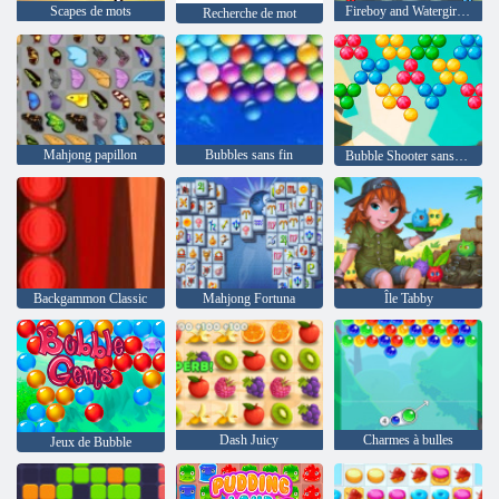
Scapes de mots
Fireboy and Watergirl 4: The Crystal Temple
Recherche de mot
Mahjong papillon
Bubbles sans fin
Bubble Shooter sans fin
Backgammon Classic
Mahjong Fortuna
Île Tabby
Dash Juicy
Charmes à bulles
Jeux de Bubble