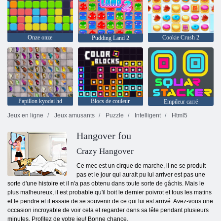
Onze onze
Cookie Crush 2
Pudding Land 2
Papillon kyodai hd
Blocs de couleur
Empileur carré
Jeux en ligne
Jeux amusants
Puzzle
Intelligent
Html5
Hangover fou
Crazy Hangover
Ce mec est un cirque de marche, il ne se produit
pas et le jour qui aurait pu lui arriver est pas une
sorte d'une histoire et il n'a pas obtenu dans toute sorte de gâchis. Mais le
plus malheureux, il est probable qu'il boit le dernier poivrot et tous les matins
et le pendre et il essaie de se souvenir de ce qui lui est arrivé. Avez-vous une
occasion incroyable de voir cela et regarder dans sa tête pendant plusieurs
minutes. Profitez de votre jeu! Bonne chance.