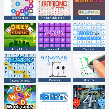
2020 Connect
Meilleur Mahjong classique
File
Okey Classic
Écrasement de mot
Mot Finder
Bourreau
Bourreau
Lingette des mots