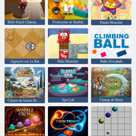
Bébé Hazel Château Halloween
Professeur de Bubble
Pinata Muncher
Appuyez sur Le Rat
Mini Muncher
Balte d'escalade
Spa Lotl
Champ de fleurs
Clicker de fusion Brainrot italien