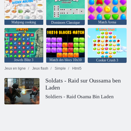
Mahjong cooking
Match Arena
Dominoes Classique
Jewels Blitz 3
Match des blocs 10x10
Cookie Crush 3
Jeux en ligne
Jeux flash
Simple
Html5
Soldats - Raid sur Oussama ben
Laden
Soldiers - Raid Osama Bin Laden