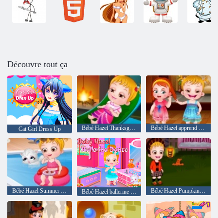
Découvre tout ça
Bébé Hazel Thanksgiving
Bébé Hazel apprend Manners
Cat Girl Dress Up
Bébé Hazel Summer Fun
Bébé Hazel Pumpkin Party
Bébé Hazel ballerine danse