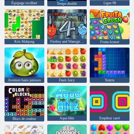
Équipage oscillant
Ligne 98
Tempo double
Kris Mahjong
Fireboy and Watergirl 4: The Crystal Temple
Fruita écraser
Aventure baies juteuses
Dash Juicy
Tentrix
Aqua blitz
Empileur carré
Blocs de couleur