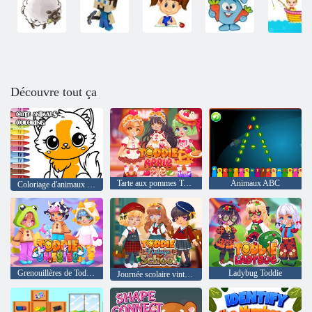
Découvre tout ça
Tarte aux pommes Toddie
Animaux ABC
Coloriage d'animaux mignons
Grenouillères de Toddie
Ladybug Toddie
Journée scolaire vintage de Toddie