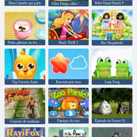
Mon Labubu qui parle
Bébé Hazel Beach Party
Allez Diego, allez ! L'aventure sous-marine de Diego
Petits gâteaux au fromage
Rush Thrill 3
Rio Shopaholic
Top Favoris Amis
Rasstelyayte tous
Leap Frog
Panique du zoo
Épisode de Forest Village Esponge 2
Coureur de tombeau