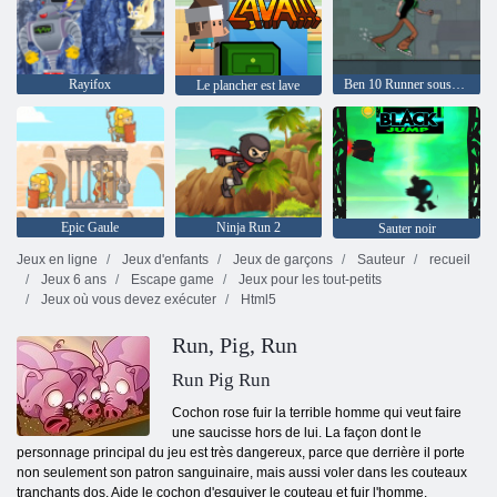
Rayifox
Ben 10 Runner sous-ville
Le plancher est lave
Epic Gaule
Ninja Run 2
Sauter noir
Jeux en ligne
Jeux d'enfants
Jeux de garçons
Sauteur
recueil
Jeux 6 ans
Escape game
Jeux pour les tout-petits
Jeux où vous devez exécuter
Html5
Run, Pig, Run
Run Pig Run
Cochon rose fuir la terrible homme qui veut faire
une saucisse hors de lui. La façon dont le
personnage principal du jeu est très dangereux, parce que derrière il porte
non seulement son patron sanguinaire, mais aussi voler dans les couteaux
tranchants dos. Aide le cochon d'esquiver le couteau et fuir l'homme.