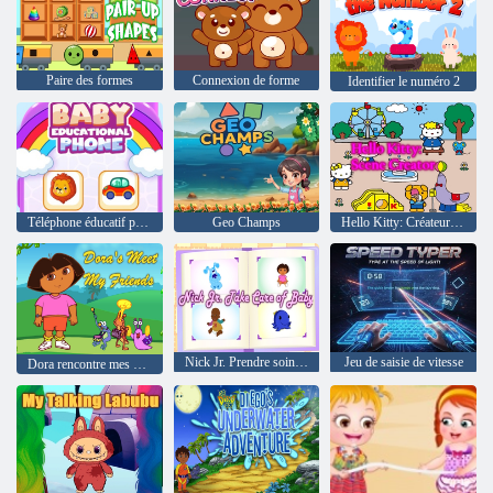
Paire des formes
Connexion de forme
Identifier le numéro 2
Téléphone éducatif pour bébé
Geo Champs
Hello Kitty: Créateur de scène
Nick Jr. Prendre soin de bébé
Jeu de saisie de vitesse
Dora rencontre mes amis