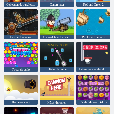
Collection de puzzles Indiana Jones
Canon laser
Red and Green 2
Lanceur Canoniac
Les soldats et les canons: Attaque Montagne
Pirates et Cannons
Flèche de canon
Laisser tomber des dunks
Tireur de bulle
Homme canon
Candy Shooter Deluxe
Héros du canon