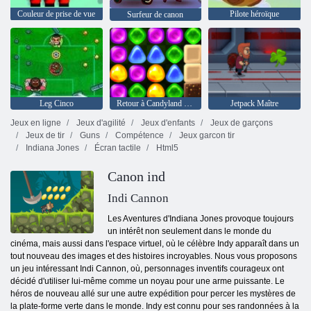
Couleur de prise de vue
Pilote héroïque
Surfeur de canon
Leg Cinco
Retour à Candyland 4: Lollipop Garden
Jetpack Maître
Jeux en ligne
Jeux d'agilité
Jeux d'enfants
Jeux de garçons
Jeux de tir
Guns
Compétence
Jeux garcon tir
Indiana Jones
Écran tactile
Html5
Canon ind
Indi Cannon
Les Aventures d'Indiana Jones provoque toujours
un intérêt non seulement dans le monde du
cinéma, mais aussi dans l'espace virtuel, où le célèbre Indy apparaît dans un
tout nouveau des images et des histoires incroyables. Nous vous proposons
un jeu intéressant Indi Cannon, où, personnages inventifs courageux ont
décidé d'utiliser lui-même comme un noyau pour une arme puissante. Le
héros de nouveau allé sur une autre expédition pour percer les mystères de
la plate-forme verte dans le monde. Indy est connu pour ses randonnées à la