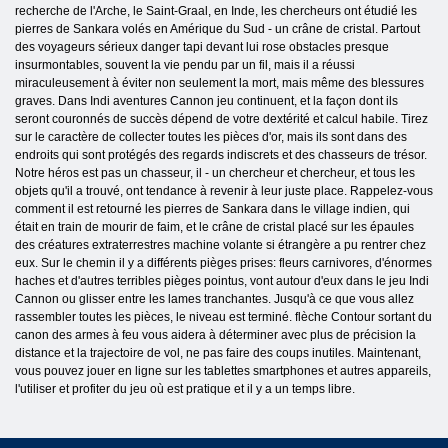
recherche de l'Arche, le Saint-Graal, en Inde, les chercheurs ont étudié les
pierres de Sankara volés en Amérique du Sud - un crâne de cristal. Partout
des voyageurs sérieux danger tapi devant lui rose obstacles presque
insurmontables, souvent la vie pendu par un fil, mais il a réussi
miraculeusement à éviter non seulement la mort, mais même des blessures
graves. Dans Indi aventures Cannon jeu continuent, et la façon dont ils
seront couronnés de succès dépend de votre dextérité et calcul habile. Tirez
sur le caractère de collecter toutes les pièces d'or, mais ils sont dans des
endroits qui sont protégés des regards indiscrets et des chasseurs de trésor.
Notre héros est pas un chasseur, il - un chercheur et chercheur, et tous les
objets qu'il a trouvé, ont tendance à revenir à leur juste place. Rappelez-vous
comment il est retourné les pierres de Sankara dans le village indien, qui
était en train de mourir de faim, et le crâne de cristal placé sur les épaules
des créatures extraterrestres machine volante si étrangère a pu rentrer chez
eux. Sur le chemin il y a différents pièges prises: fleurs carnivores, d'énormes
haches et d'autres terribles pièges pointus, vont autour d'eux dans le jeu Indi
Cannon ou glisser entre les lames tranchantes. Jusqu'à ce que vous allez
rassembler toutes les pièces, le niveau est terminé. flèche Contour sortant du
canon des armes à feu vous aidera à déterminer avec plus de précision la
distance et la trajectoire de vol, ne pas faire des coups inutiles. Maintenant,
vous pouvez jouer en ligne sur les tablettes smartphones et autres appareils,
l'utiliser et profiter du jeu où est pratique et il y a un temps libre.