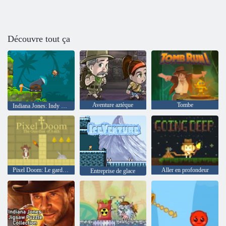
Découvre tout ça
Aventure aztèque
Tombe
Indiana Jones: Indy Cannon
Pixel Doom: Le gardien d'Ankh
Aller en profondeur
Entreprise de glace