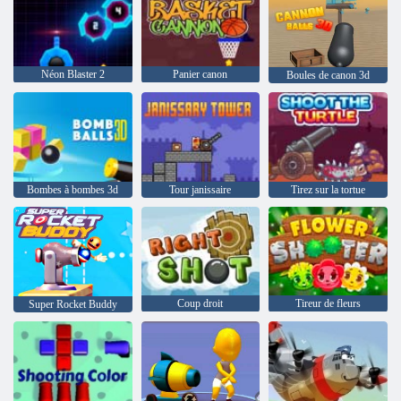
Néon Blaster 2
Panier canon
Boules de canon 3d
Bombes à bombes 3d
Tour janissaire
Tirez sur la tortue
Coup droit
Tireur de fleurs
Super Rocket Buddy