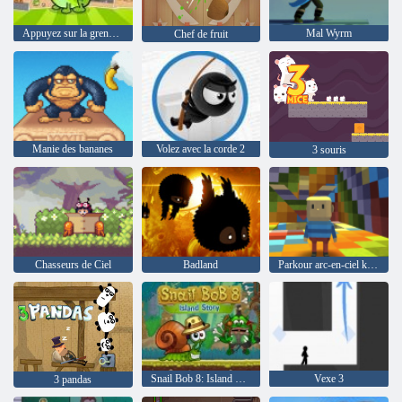
Appuyez sur la grenouille Doodle
Mal Wyrm
Chef de fruit
Manie des bananes
Volez avec la corde 2
3 souris
Chasseurs de Ciel
Badland
Parkour arc-en-ciel kogama
Snail Bob 8: Island Story
Vexe 3
3 pandas