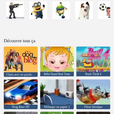
Découvre tout ça
Bébé Hazel Bed Time
Rush Thrill 4
Chien avec un puzzle de blog
Drag Race 3D
Mélanger un papier 2
Pilote héroïque