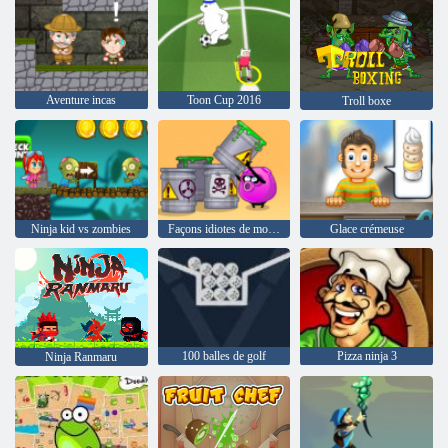
Aventure incas
Toon Cup 2016
Troll boxe
Ninja kid vs zombies
Façons idiotes de mourir 2
Glace crémeuse
100 balles de golf
Pizza ninja 3
Ninja Ranmaru