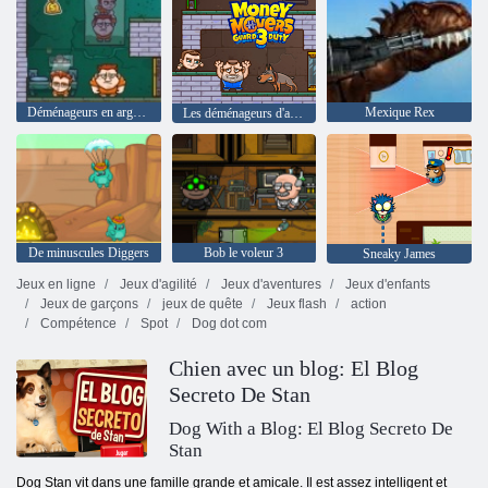
Déménageurs en argent 2
Mexique Rex
Les déménageurs d'argent 3
De minuscules Diggers
Bob le voleur 3
Sneaky James
Jeux en ligne
Jeux d'agilité
Jeux d'aventures
Jeux d'enfants
Jeux de garçons
jeux de quête
Jeux flash
action
Compétence
Spot
Dog dot com
Chien avec un blog: El Blog
Secreto De Stan
Dog With a Blog: El Blog Secreto De
Stan
Dog Stan vit dans une famille grande et amicale. Il est assez intelligent et