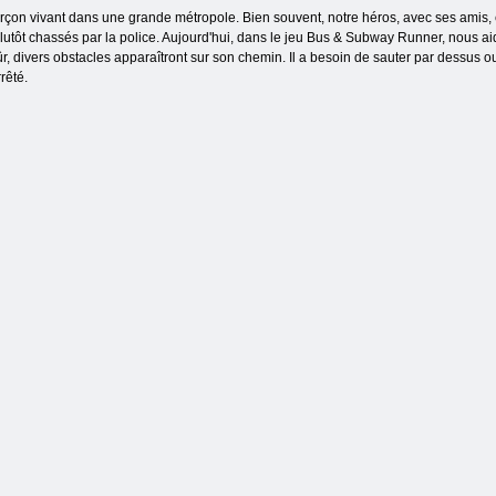
garçon vivant dans une grande métropole. Bien souvent, notre héros, avec ses amis,
 plutôt chassés par la police. Aujourd'hui, dans le jeu Bus & Subway Runner, nous ai
n sûr, divers obstacles apparaîtront sur son chemin. Il a besoin de sauter par dessus o
rêté.