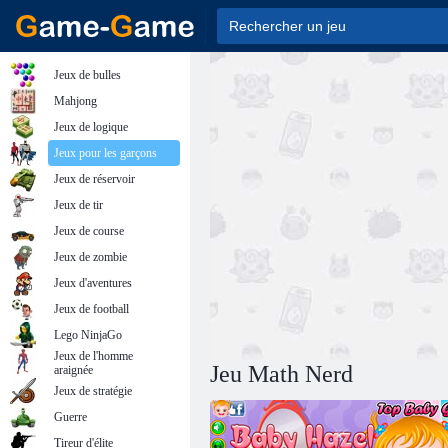
Jeux de bulles
Mahjong
Jeux de logique
Jeux pour les garçons
Jeux de réservoir
Jeux de tir
Jeux de course
Jeux de zombie
Jeux d'aventures
Jeux de football
Lego NinjaGo
Jeux de l'homme
Jeu Math Nerd
araignée
Jeux de stratégie
Guerre
Tireur d'élite