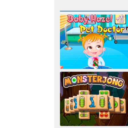
Bébé Noisette: Vétérinaire