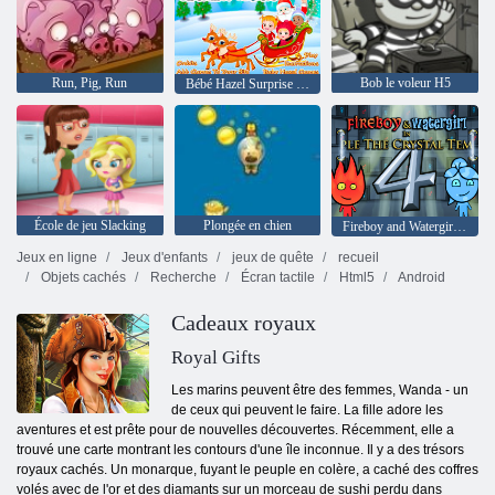
Run, Pig, Run
Bob le voleur H5
Bébé Hazel Surprise de Noël
École de jeu Slacking
Plongée en chien
Fireboy and Watergirl 4: The Crystal Temple
Jeux en ligne
Jeux d'enfants
jeux de quête
recueil
Objets cachés
Recherche
Écran tactile
Html5
Android
Cadeaux royaux
Royal Gifts
Les marins peuvent être des femmes, Wanda - un
de ceux qui peuvent le faire. La fille adore les
aventures et est prête pour de nouvelles découvertes. Récemment, elle a
trouvé une carte montrant les contours d'une île inconnue. Il y a des trésors
royaux cachés. Un monarque, fuyant le peuple en colère, a caché des coffres
volés avec de l'or et des diamants sur un morceau de sushi perdu dans