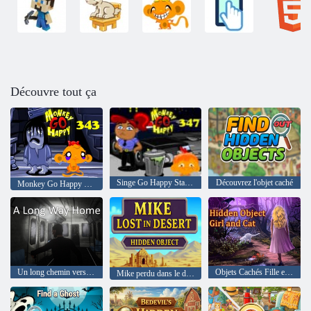
Découvre tout ça
Singe Go Happy Stage 347
Découvrez l'objet caché
Monkey Go Happy Stage 343,
Un long chemin vers la maison
Objets Cachés Fille et Chat
Mike perdu dans le désert Objet caché