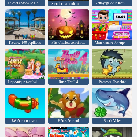
Le chat chapeauté Heure du camp
Nettoyage de la maison de plage
Slenderman doit mourir: rues silencieuses
Trouvez 100 papillons
Fête d'halloween effrayant
Mon histoire de supermarché
Pique-nique familial Baby Hazel
Rush Thrill 4
Pommes Sboschik
Répéter à nouveau
Héros écureuil
Shark Voler