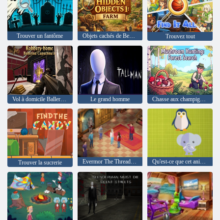
Trouver un fantôme
Objets cachés de Bedevil 1 : Ferme
Trouvez tout
Vol à domicile Ballerine Capucine
Le grand homme
Chasse aux champignons : recherche en forêt
Evermor The Thread of Fate
Qu'est-ce que cet animal
Trouver la sucrerie