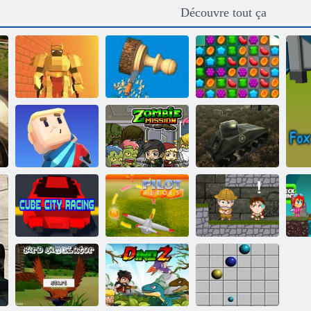
Découvre tout ça
Turniture en
Dungeon Run
bois 3D
Sweet Match 3
Élimination de
Mission zombie
Simulateur de
Kogama
1
guerre de chars
Cube City
N
Racing
Pilote héroïque
Aventure incas