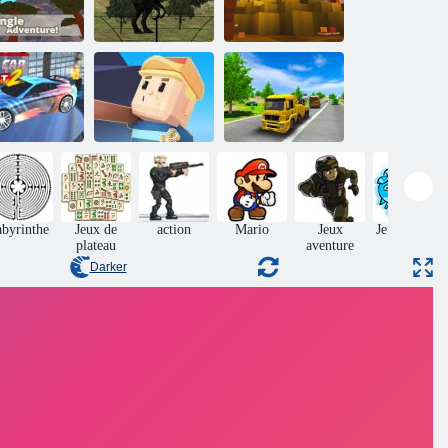
Kogama:
enture dans la
Chasse au Dino
Kogama:
jungle
Jurassique
Cubecraft
Simulateur de
scadeur de la
Kogama:
conduite de
voiture 2
alpiniste
transport
byrinthe
Jeux de
action
Mario
Jeux
Jeux de feu
plateau
aventure
et eau
Darker