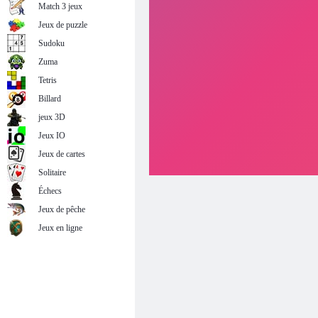
Match 3 jeux
Jeux de puzzle
Sudoku
Zuma
Tetris
Billard
jeux 3D
Jeux IO
Jeux de cartes
Solitaire
Échecs
Jeux de pêche
Jeux en ligne