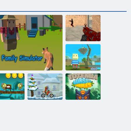
Tireurs fous
Kogama:
Minecraft Sky
Land
inja kid vs
Totemia:
zombies
Simulateur de famille Fox
Moto x3m hiver
Marbres maudits