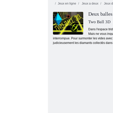
Jeux en ligne
Jeux a deux
Jeux d'
Deux balle
Two Ball 3D
Dans l'espace trid
Mais ne vous inqui
interrompue. Pour surmonter les vides avec 
Forces rebelles
judicieusement les diamants collectés dans 