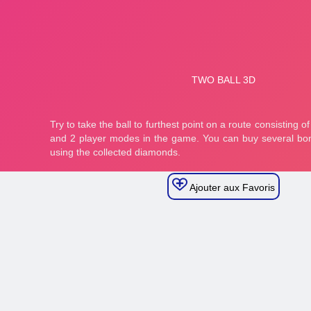
Ajouter aux Favoris