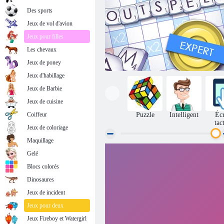
Des sports
Jeux de vol d'avion
Jeux pour filles
Les chevaux
Jeux de poney
Jeux d'habillage
Jeux de Barbie
Jeux de cuisine
Coiffeur
Puzzle
Intelligent
Éc
tac
Jeux de coloriage
Maquillage
Gelé
Incantation
Blocs colorés
Dinosaures
Jeux de incident
Jeux pour deux
Jeux Fireboy et Watergirl