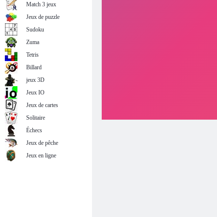
Match 3 jeux
Jeux de puzzle
Sudoku
Zuma
Tetris
Billard
jeux 3D
Jeux IO
Jeux de cartes
Solitaire
Échecs
Jeux de pêche
Jeux en ligne