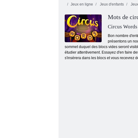
Jeux en ligne
Jeux d'enfants
Jeux
Mots de cir
Circus Words
Bon nombre d'entr
présentons un nou
sommet duquel des blocs vides seront visible
Fireboy and Watergirl 4: The Crystal Temple
étudier attentivement. Essayez d'en faire des
s'insérera dans les blocs et vous recevrez d