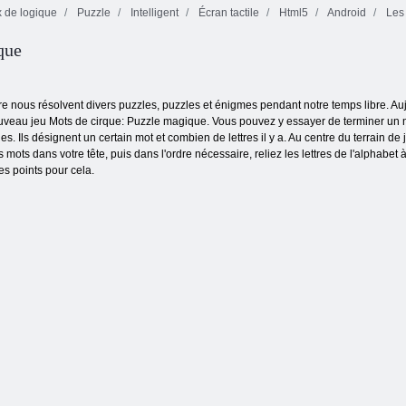
 de logique
Puzzle
Intelligent
Écran tactile
Html5
Android
Les
que
Onze onze
Trésor maudit 2
Fruita écraser
e nous résolvent divers puzzles, puzzles et énigmes pendant notre temps libre. Auj
veau jeu Mots de cirque: Puzzle magique. Vous pouvez y essayer de terminer un no
s. Ils désignent un certain mot et combien de lettres il y a. Au centre du terrain de
 mots dans votre tête, puis dans l'ordre nécessaire, reliez les lettres de l'alphabet à
es points pour cela.