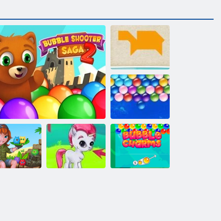
Enfants Tangram
Bubbles sans fin
Charmes à
Île Tabby
Saga de tireur à bulles 2
Jeux de Bubble
bulles