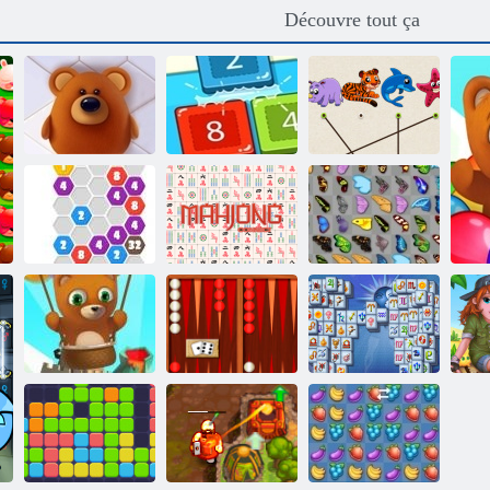
Découvre tout ça
Associez The
Lignes animaux
2048 trois
Animal
Meilleur
Mahjong
Mahjong
2020 Connect
classique
papillon
Bubble Shooter
Backgammon
Mahjong
sans fin
Classic
Fortuna