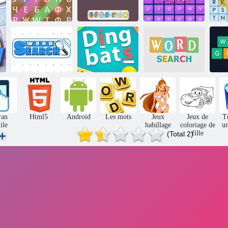
Écrasement de
Mot d'oiseau
File
mot
Recherche de
Recherche de
mot
Dingbats
mot
ran
Html5
Android
Les mots
Jeux
Jeux de
T
tile
habillage
coloriage de
un
fille
(Total 2)