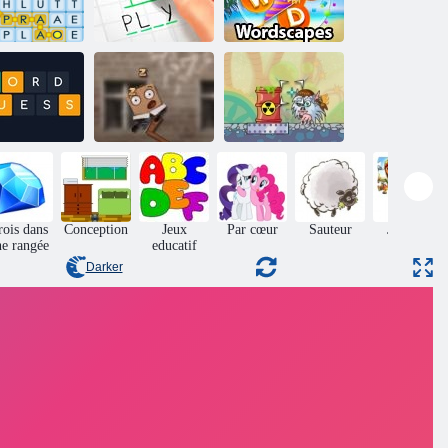
Lingette des
mots
Bourreau
Scapes de mots
Réveiller la boîte
Mot deviner
2
Canon laser
rois dans
Conception
Jeux
Par cœur
Sauteur
Jeux de
e rangée
educatif
puzzle
Darker