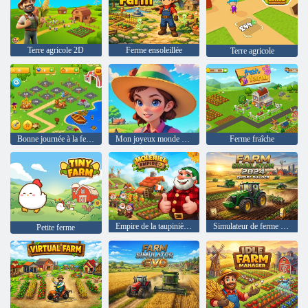
Terre agricole 2D
Ferme ensoleillée
Terre agricole
Bonne journée à la ferme
Mon joyeux monde agricole
Ferme fraîche
Empire de la taupinière 2
Simulateur de ferme 2024
Petite ferme