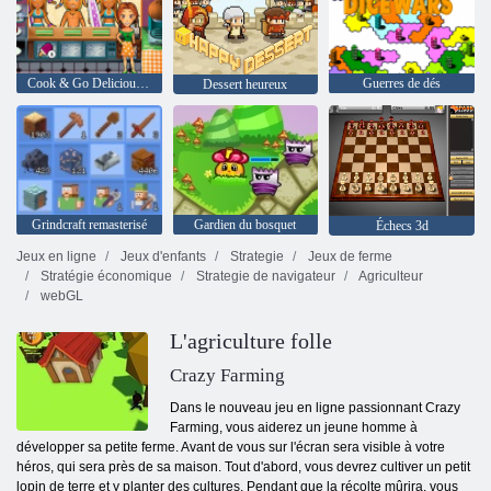
Cook & Go Delicious Emily
Guerres de dés
Dessert heureux
Grindcraft remasterisé
Gardien du bosquet
Échecs 3d
Jeux en ligne
Jeux d'enfants
Strategie
Jeux de ferme
Stratégie économique
Strategie de navigateur
Agriculteur
webGL
L'agriculture folle
Crazy Farming
Dans le nouveau jeu en ligne passionnant Crazy
Farming, vous aiderez un jeune homme à
développer sa petite ferme. Avant de vous sur l'écran sera visible à votre
héros, qui sera près de sa maison. Tout d'abord, vous devrez cultiver un petit
lopin de terre et y planter des cultures. Pendant que la récolte mûrira, vous