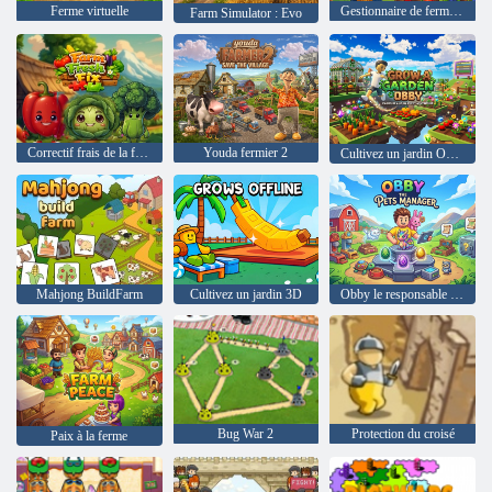
Ferme virtuelle
Gestionnaire de ferme inactif
Farm Simulator : Evo
Correctif frais de la ferme
Youda fermier 2
Cultivez un jardin Obby
Mahjong BuildFarm
Cultivez un jardin 3D
Obby le responsable des animaux de compagnie
Bug War 2
Protection du croisé
Paix à la ferme