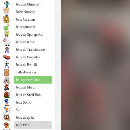
Jeux de Minecraft
Bébé Noisette
Jeux Cartoons
Jeux éducatifs
Jeux de SpongeBob
Jeux de ferme
Jeux de Transformers
Jeux de Bagnoles
Jeux de Ben 10
Salle d'évasion
Jeux pour enfants
Jeux de Mario
Jeux de Snail Bob
Jeux Sonic
Ski
Jeux de quête
Jeux Flash