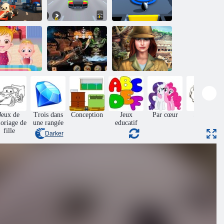
Cascade de
voiture extrême
Oegdog parmi
ourse d'œufs
à l'œuf
nous
Bébé Hazel.
Amusant
Objets Cachés
hanksgiving
trésor de pirate
Histoire cachée
Jeux de
Trois dans
Conception
Jeux
Par cœur
Sauteur
loriage de
une rangée
educatif
fille
Darker