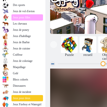
Des sports
Jeux de vol d'avion
Jeux pour filles
Les chevaux
Jeux de poney
Jeux d'habillage
Jeux de Barbie
Jeux de cuisine
Coiffeur
Puzzle
recueil
Obj
cac
Jeux de coloriage
Maquillage
Gelé
Chien d'œuf étendu
Blocs colorés
Dinosaures
Jeux de incident
Jeux pour deux
Jeux Fireboy et Watergirl