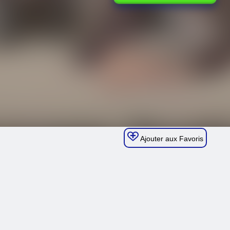
Ajouter aux Favoris