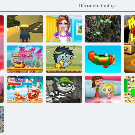
Découvre tout ça
Nettoyage de
Kogama la
maison de filles
Coucher de
maison fantôme
de lycée
soleil mystique
Pommes
Répéter à
Rush Thrill 4
Sboschik
nouveau
Bébé Hazel
Bob le voleur
École de jeu
Surprise de Noël
H5
Slacking
K