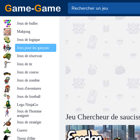
Jeux de bulles
Mahjong
Jeux de logique
Jeux pour les garçons
Jeux de réservoir
Jeux de tir
Jeux de course
Jeux de zombie
Jeux d'aventures
Jeux de football
Lego NinjaGo
Jeux de l'homme
Jeu Chercheur de sauciss
araignée
Jeux de stratégie
Guerre
Tireur d'élite