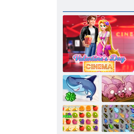
Shark Voler
Cinéma de Saint-Valentin
Run, Pig, Run