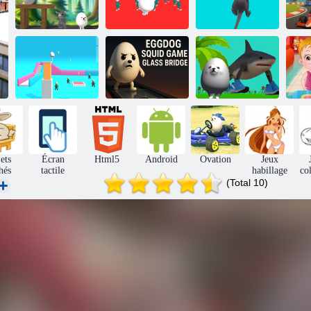
Rabat à œufs
Oegdog visité
Œuf léger léger
tournant
par ratomilton
rouge clair
ratomilton
C
Bridge en verre
Eggdog
de jeu de squidd
Eggdog flappy
Deadflip
eggdog squid
tralalero tralala
T
ets
Écran
Html5
Android
Ovation
Jeux
hés
tactile
habillage
co
(Total 10)