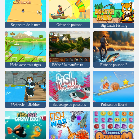
Seigneurs de la mer
Orbite de poisson
Big Catch Fishing
Pêche avec trois tiges
Pêche à la manière russe
Pluie de poisson 2
Sauvetage de poissons
Poisson de liberté
Pêchez-le ! -Roblox