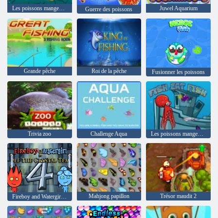
Les poissons mangent grandissent!
Juwel Aquarium
Guerre des poissons
Grande pêche
Roi de la pêche
Fusionner les poissons
Trivia zoo
Challenge Aqua
Les poissons mangent du poisson
Mahjong papillon
Trésor maudit 2
Fireboy and Watergirl 4: The Crystal Temple