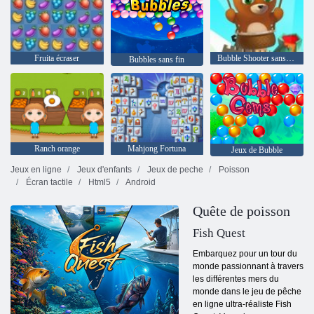
Fruita écraser
Bubble Shooter sans fin
Bubbles sans fin
Ranch orange
Mahjong Fortuna
Jeux de Bubble
Jeux en ligne
Jeux d'enfants
Jeux de peche
Poisson
Écran tactile
Html5
Android
Quête de poisson
Fish Quest
Embarquez pour un tour du
monde passionnant à travers
les différentes mers du
monde dans le jeu de pêche
en ligne ultra-réaliste Fish