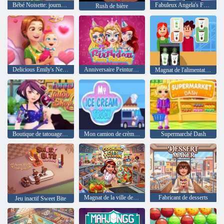
Bébé Noisette: journée annuelle de l'école
Fabuleux Angela's Fashion Fever
Rush de bière
Delicious Emily's New Beginning Édition de la Saint-Valentin
Anniversaire Peinture de visage
Magnat de l'alimentation
Boutique de tatouage drôle
Mon camion de crème glacée
Supermarché Dash
Magnat de la ville de cuisine
Fabricant de desserts
Jeu inactif Sweet Bite