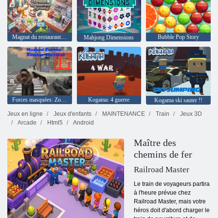
Magnat du restaurant de rêve
Bubble Pop Story
Mahjong Dimensions
Forces masquées: Zombie Survival
Kogama: 4 guerre
Kogama ski sauter !!
Jeux en ligne
Jeux d'enfants
MAINTENANCE
Train
Jeux 3D
Arcade
Html5
Android
Maître des
chemins de fer
Railroad Master
Le train de voyageurs partira
à l'heure prévue chez
Railroad Master, mais votre
héros doit d'abord charger le