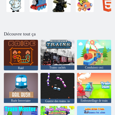
Découvre tout ça
Trains cachés
Conduisez ceci
Raid
Ruée ferroviaire
Embouteillage de train
Guerre des trains. io