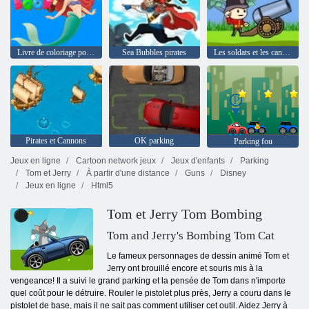
Livre de coloriage pour la sirène d'Ariel
Sea Bubbles pirates
Les soldats et les canons: Attaque Montagne
Pirates et Cannons
OK parking
Parking fou
Jeux en ligne
Cartoon network jeux
Jeux d'enfants
Parking
Tom et Jerry
À partir d'une distance
Guns
Disney
Jeux en ligne
Html5
Tom et Jerry Tom Bombing
Tom and Jerry's Bombing Tom Cat
Le fameux personnages de dessin animé Tom et
Jerry ont brouillé encore et souris mis à la
vengeance! Il a suivi le grand parking et la pensée de Tom dans n'importe
quel coût pour le détruire. Rouler le pistolet plus près, Jerry a couru dans le
pistolet de base, mais il ne sait pas comment utiliser cet outil. Aidez Jerry à