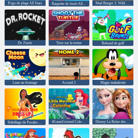
Pogo de plage All Stars
Mad Burger 3: Wild West
Raquette de fusée All Stars
Dr. Fusée
Tirez sur la tortue
Rebond de golf
Lune au fromage
Accueil 2
Magie maladroite
4GameGround Coloriage La Petite Sirène
Disney La Reine des Neiges Olaf
Habillage de Pocahontas