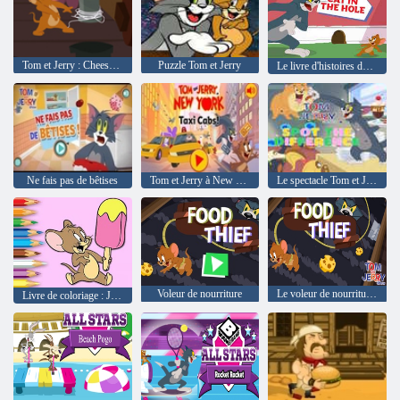
Tom et Jerry : Cheese Dash
Puzzle Tom et Jerry
Le livre d'histoires du Tom et Jerry Show Le chat dans le trou
Ne fais pas de bêtises
Tom et Jerry à New York : les taxis
Le spectacle Tom et Jerry Trouvez les différences
Voleur de nourriture
Le voleur de nourriture du spectacle Tom et Jerry
Livre de coloriage : Jerry à la crème glacée