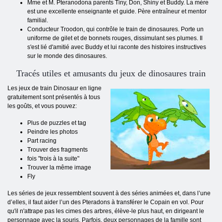
Mme et M. Pteranodona parents Tiny, Don, Shiny et Buddy. La mère
est une excellente enseignante et guide. Père entraîneur et mentor
familial.
Conducteur Troodon, qui contrôle le train de dinosaures. Porte un
uniforme de gilet et de bonnets rouges, dissimulant ses plumes. Il
s'est lié d'amitié avec Buddy et lui raconte des histoires instructives
sur le monde des dinosaures.
Tracés utiles et amusants du jeux de dinosaures train
Les jeux de train Dinosaur en ligne
gratuitement sont présentés à tous
les goûts, et vous pouvez:
Plus de puzzles et tag
Peindre les photos
Part racing
Trouver des fragments
fois "trois à la suite"
Trouver la même image
Fly
Les séries de jeux ressemblent souvent à des séries animées et, dans l’une
d’elles, il faut aider l’un des Pteradons à transférer le Copain en vol. Pour
qu'il n'attrape pas les cimes des arbres, élève-le plus haut, en dirigeant le
personnage avec la souris. Parfois, deux personnages de la famille sont