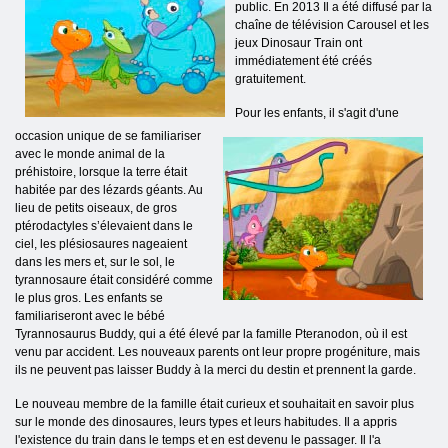
public. En 2013 Il a été diffusé par la
chaîne de télévision Carousel et les
jeux Dinosaur Train ont
immédiatement été créés
gratuitement.
Pour les enfants, il s'agit d'une
occasion unique de se familiariser
avec le monde animal de la
préhistoire, lorsque la terre était
habitée par des lézards géants. Au
lieu de petits oiseaux, de gros
ptérodactyles s’élevaient dans le
ciel, les plésiosaures nageaient
dans les mers et, sur le sol, le
tyrannosaure était considéré comme
le plus gros. Les enfants se
familiariseront avec le bébé
Tyrannosaurus Buddy, qui a été élevé par la famille Pteranodon, où il est
venu par accident. Les nouveaux parents ont leur propre progéniture, mais
ils ne peuvent pas laisser Buddy à la merci du destin et prennent la garde.
Le nouveau membre de la famille était curieux et souhaitait en savoir plus
sur le monde des dinosaures, leurs types et leurs habitudes. Il a appris
l'existence du train dans le temps et en est devenu le passager. Il l'a