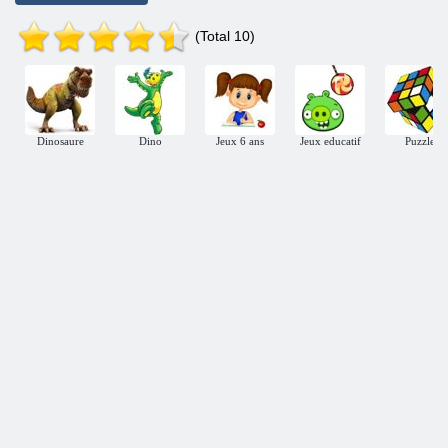
(Total 10)
Dinosaure
Dino
Jeux 6 ans
Jeux educatif
Puzzle