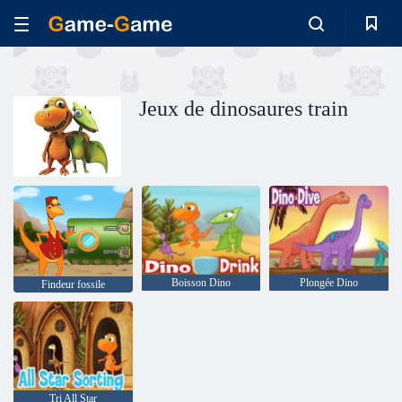
Jeux de dinosaures train
Boisson Dino
Plongée Dino
Findeur fossile
Tri All Star