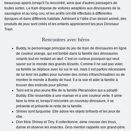
beaucoup appris lorsqu'il l'a rencontré, ainsi que d'autres passagers de
toutes sortes. Le train dispose de voitures adaptées aux dinosaures de la
sauvagine et au long cou, et les arrêts ont été effectués à différentes
époques et dans différents habitats. Adhérant à l’idée d’un dessin animé, des
produits de jeux sont créés et les enfants apprécieront les jeux Dinosaur
Train.
Rencontres avec héros
Buddy, le personnage principal du jeu de train de dinosaures en ligne
de couleur orange, qui est tombé dans la famille des dinosaures
volants tout en restant un œuf. C'est un curieux pourquoi-qui veut
savoir sur le monde des grands lézards. Comme il ne sait pas voler,
sa famille se déplace avec lui sur le sol, mais il est parfois nécessaire
de lui tenir les pattes pour survoler des zones infranchissables ou de
montrer le monde à Buddy de haut. Il a la vue et aide la famille à
trouver des endroits pour pêcher.
Taini est la plus jeune fille de la famille Pteranodon qui a adopté
Buddy. Elle ressemble à une maman et a une couleur verte. Il aime
faire la rime et, lorsqu'il rencontre un nouveau dinosaure, il se
présente et présente le reste de la famille.
Shines sont turquoise. Elle adore les objets brillants et les jeux de
rôle.
Don frère Shiney et Tiny. Il collectionne, aime creuser des trous,
danse et observe les insectes. Gros menton rappelle son grand-père.